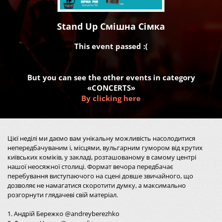
Stand Up Смішна Сімка
This event passed :(
But you can see the other events in category
«CONCERTS»
By clicking here
Цієї неділі ми даємо вам унікальну можливість насолодитися
непередбачуваним і, місцями, вульгарним гумором від крутих
київських коміків, у закладі, розташованому в самому центрі
нашої неосяжної столиці. Формат вечора передбачає
перебування виступаючого на сцені довше звичайного, що
дозволяє не намагатися скоротити думку, а максимально
розгорнути глядачеві свій матеріал.
1. Андрій Бережко @andreyberezhko