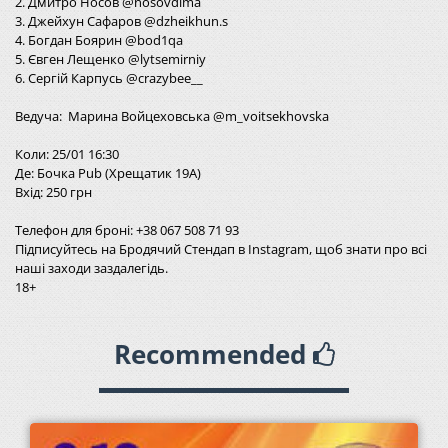
2. Дмитро Носов @nosovdima
3. Джейхун Сафаров @dzheikhun.s
4. Богдан Боярин @bod1qa
5. Євген Лещенко @lytsemirniy
6. Сергій Карпусь @crazybee__
Ведуча: Марина Войцеховська @m_voitsekhovska
Коли: 25/01 16:30
Де: Бочка Pub (Хрещатик 19А)
Вхід: 250 грн
Телефон для броні: +38 067 508 71 93
Підписуйтесь на Бродячий Стендап в Instagram, щоб знати про всі
наші заходи заздалегідь.
18+
Recommended