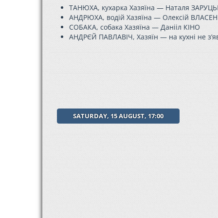
ТАНЮХА, кухарка Хазяїна — Наталя ЗАРУЦ
АНДРЮХА, водій Хазяїна — Олексій ВЛАСЕ
СОБАКА, собака Хазяїна — Данііл КІНО
АНДРЄЙ ПАВЛАВІЧ, Хазяїн — на кухні не з’я
SATURDAY, 15 AUGUST, 17:00