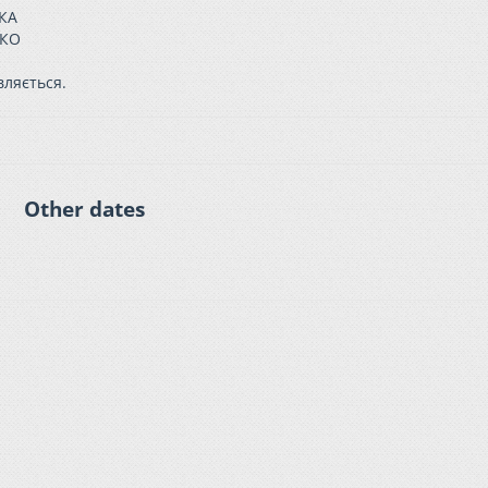
ЬКА
НКО
вляється.
Other dates