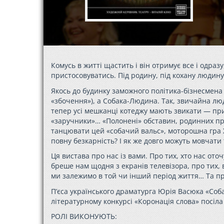
Комусь в житті щастить і він отримує все і одраз
пристосовуватись. Під родину, під кохану людину, 
Якось до будинку заможного політика-бізнесмена п
«збочення»), а Собака-Людина. Так, звичайна люд
тепер усі мешканці котеджу мають звикати — при
«заручники»… «Полонені» обставин, родинних про
танцювати цей «собачий вальс», моторошна гра Ха
повну безкарність? І як же довго можуть мовчати т
Ця вистава про нас із вами. Про тих, хто нас ото
бреше нам щодня з екранів телевізора, про тих, 
ми залежимо в той чи інший період життя… Та пр
П’єса українського драматурга Юрія Васюка «Соб
літературному конкурсі «Коронація слова» посіла
РОЛІ ВИКОНУЮТЬ: