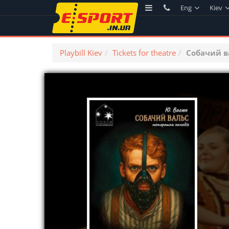
Eng
Kiev
Playbill Kiev
Tickets for theatre
Собачий в