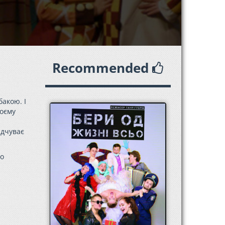
Recommended
бакою. І
воєму
ідчуває
то