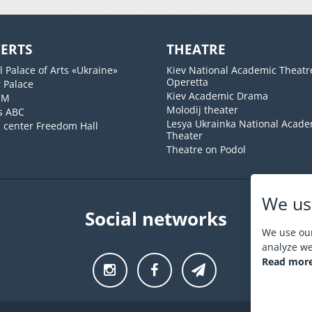
ERTS
THEATRE
l Palace of Arts «Ukraine»
Kiev National Academic Theatr
Operetta
 Palace
Kiev Academic Drama
UM
Molodij theater
s ABC
Lesya Ukrainka National Acade
l center Freedom Hall
Theater
Theatre on Podol
We us
Social networks
We use our
analyze web
Read more