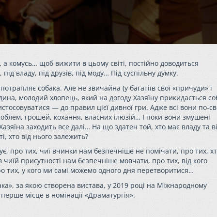
у, а комусь… щоб вижити в цьому світі, постійно доводиться
під владу, під друзів, під моду… Під суспільну думку.
отрапляє собака. Але не звичайна (у багатіїв свої «причуди» і
ина, молодий хлопець, який на догоду Хазяїну прикидається со
стосовуватися — до правил цієї дивної гри. Адже всі вони по-с
блем, грошей, кохання, власних ілюзій… І поки вони змушені
зяїна заходить все далі… На що здатен той, хто має владу та в
і, хто від нього залежить?
чує, про тих, чиї вчинки нам безпечніше не помічати, про тих, х
в чиїй присутності нам безпечніше мовчати, про тих, від кого
о тих, у кого ми самі можемо одного дня перетворитися…
ака», за якою створена вистава, у 2019 році на Міжнародному
 перше місце в номінації «Драматургія».