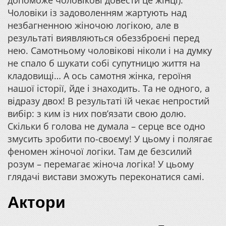
допоможе чоловікові довести це жінці).
Чоловіки із задоволенням жартують над
незбагненною жіночою логікою, але в
результаті виявляються обеззброєні перед
нею. Самотньому чоловікові ніколи і на думку
не спало б шукати собі супутницю життя на
кладовищі… А ось самотня жінка, героїня
нашої історії, йде і знаходить. Та не одного, а
відразу двох! В результаті їй чекає непростий
вибір: з ким із них пов’язати свою долю.
Скільки б голова не думала – серце все одно
змусить зробити по-своєму! У цьому і полягає
феномен жіночої логіки. Там де безсилий
розум – перемагає жіноча логіка! У цьому
глядачі вистави зможуть переконатися самі.
Актори