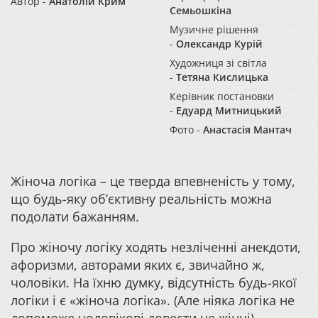
Автор -
Анатолій Крим
Семьошкіна
Музичне рішення
-
Олександр Курій
Художниця зі світла
-
Тетяна Кислицька
Керівник постановки
-
Едуард Митницький
Фото -
Анастасія Мантач
Жіноча логіка – це тверда впевненість у тому,
що будь-яку об’єктивну реальність можна
подолати бажанням.
Про жіночу логіку ходять незліченні анекдоти,
афоризми, авторами яких є, звичайно ж,
чоловіки. На їхню думку, відсутність будь-якої
логіки і є «жіноча логіка». (Але ніяка логіка не