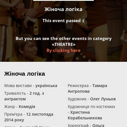
Жіноча логіка
This event passed :(
But you can see the other events in category
«THEATRE»
By clicking here
Жіноча логіка
Мова вистави -
українська
Режисерка -
Тамара
Антропова
Тривалість -
2 год. з
антрактом
Художник -
Олег Луньов
Жанр -
Комедія
Художниця по костюмах
-
Христина
Прем'єра -
12 листопада
Корабельникова
2014 року
Хореограф -
Ольга