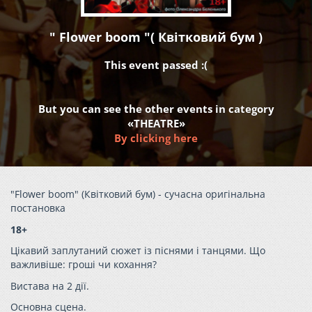
" Flower boom "( Квітковий бум )
This event passed :(
But you can see the other events in category
«THEATRE»
By clicking here
"Flower boom" (Квітковий бум) - сучасна оригінальна
постановка
18+
Цікавий заплутаний сюжет із піснями і танцями. Що
важливіше: гроші чи кохання?
Вистава на 2 дії.
Основна сцена.