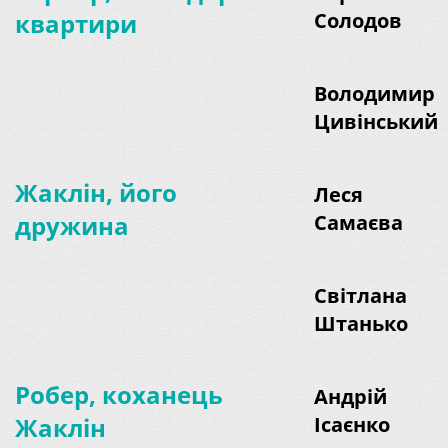
квартири
Солодов
Володимир
Цивінський
Жаклін, його
Леся
дружина
Самаєва
Світлана
Штанько
Робер, коханець
Андрій
Жаклін
Ісаєнко