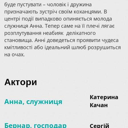
буде пустувати – чоловік і дружина
призначають зустріч своїм коханцями. В
центрі події випадково опиняється молода
служниця Анна. Тепер саме на її плечі лягає
розплутування неабияк делікатного
становища. Анні доведеться проявити чудеса
кмітливості або ідеальний шлюб розрушиться
на очах.
Актори
Катерина
Анна, служниця
Качан
Бернар, господар
Сергій