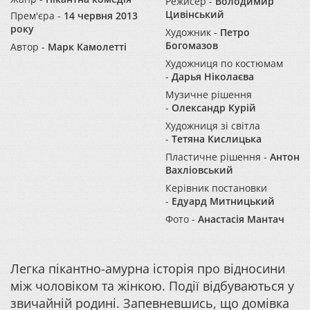
Режисер -
Володимир
Цивінський
Прем'єра -
14 червня 2013
року
Художник -
Петро
Богомазов
Автор -
Марк Камолетті
Художниця по костюмам
-
Дарья Ніколаєва
Музичне рішення
-
Олександр Курій
Художниця зі світла
-
Тетяна Кислицька
Пластичне рішення -
Антон
Вахліовський
Керівник постановки
-
Едуард Митницький
Фото -
Анастасія Мантач
Легка пікантно-амурна історія про відносини
між чоловіком та жінкою. Події відбуваються у
звичайній родині. Запевневшись, що домівка