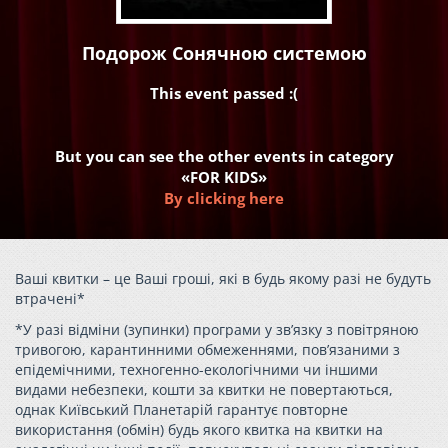
Подорож Сонячною системою
This event passed :(
But you can see the other events in category
«FOR KIDS»
By clicking here
Ваші квитки – це Ваші гроші, які в будь якому разі не будуть
втрачені*
*У разі відміни (зупинки) програми у зв’язку з повітряною
тривогою, карантинними обмеженнями, пов’язаними з
епідемічними, техногенно-екологічними чи іншими
видами небезпеки, кошти за квитки не повертаються,
однак Київський Планетарій гарантує повторне
використання (обмін) будь якого квитка на квитки на