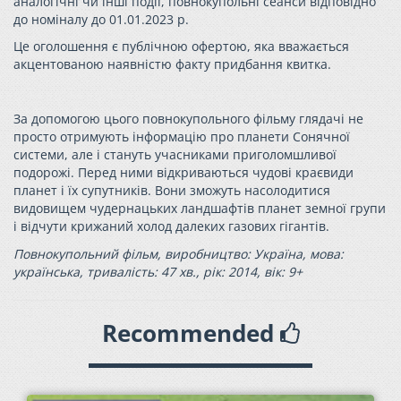
аналогічні чи інші події, повнокупольні сеанси відповідно
до номіналу до 01.01.2023 р.
Це оголошення є публічною офертою, яка вважається
акцентованою наявністю факту придбання квитка.
За допомогою цього повнокупольного фільму глядачі не
просто отримують інформацію про планети Сонячної
системи, але і стануть учасниками приголомшливої
подорожі. Перед ними відкриваються чудові краєвиди
планет і їх супутників. Вони зможуть насолодитися
видовищем чудернацьких ландшафтів планет земної групи
і відчути крижаний холод далеких газових гігантів.
Повнокупольний фільм, виробництво: Україна, мова:
українська, тривалість: 47 хв., рік: 2014, вік: 9+
Recommended