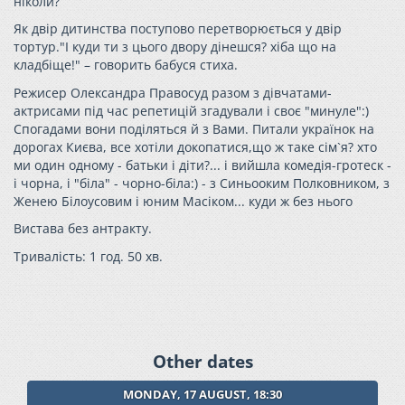
ніколи?
Як двір дитинства поступово перетворюється у двір
тортур."І куди ти з цього двору дінешся? хіба що на
кладбіще!" – говорить бабуся стиха.
Режисер Олександра Правосуд разом з дівчатами-
актрисами під час репетицій згадували і своє "минуле":)
Спогадами вони поділяться й з Вами. Питали українок на
дорогах Києва, все хотіли докопатися,що ж таке сім`я? хто
ми один одному - батьки і діти?... і вийшла комедія-гротеск -
і чорна, і "біла" - чорно-біла:) - з Синьооким Полковником, з
Женею Білоусовим і юним Масіком... куди ж без нього
Вистава без антракту.
Тривалість: 1 год. 50 хв.
Other dates
MONDAY, 17 AUGUST, 18:30