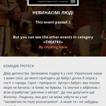
НЕВИНАСІМІ ЛЮДІ
This event passed :(
But you can see the other events in category
«THEATRE»
By clicking here
КОМЕДІЯ-ГРОТЕСК
Двір дитинства. Занехаяне подвір`я у селі. Українське наше
з вами село, до якого приїздять до бабусі дочка й онука у
гості з города. Гарні і прекрасні. Зустріч бабусі, яка ніколи
моря не бачила і в Києві не бувала, та онучки з айфоном, і
всім атрибутом "дівчини з метро". До них долучити ще
Жіночку -Людочку, яка досі не може забути як у неї
"канхветки по полу розсипалися". А може те і не забудеш