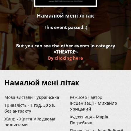
Намалюй мені літак
This event passed :(
But you can see the other events in category
«THEATRE»
By clicking here
Намалюй мені літак
Мова вистави -
українська
Режисер і автор
інсценізації -
Михайло
Тривалість -
1 год. 30 хв.
Урицький
без антракту
Художниця -
Марія
Жанр -
Життя між двома
Погребняк
польотами
Перекладач -
Іван Рябчий