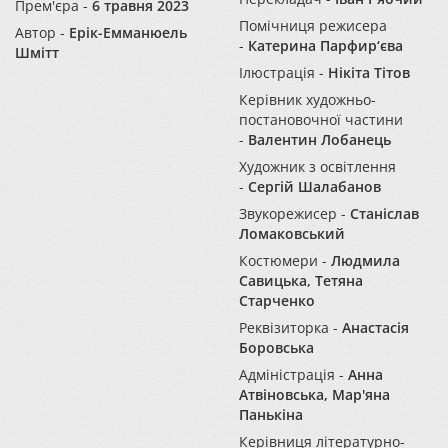
Прем'єра -
6 травня 2023
Помічниця режисера
Автор -
Ерік-Емманюель
-
Катерина Парфир‘єва
Шмітт
Ілюстрація -
Нікіта Тітов
Керівник художньо-
постановочної частини
-
Валентин Лобанець
Художник з освітлення
-
Сергій Шалабанов
Звукорежисер -
Станіслав
Ломаковський
Костюмери -
Людмила
Савицька, Тетяна
Старченко
Реквізиторка -
Анастасія
Боровська
Адміністрація -
Анна
Атвіновська, Мар'яна
Панькіна
Керівниця літературно-