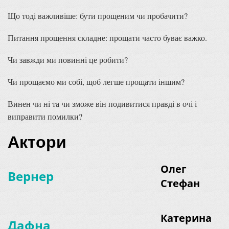
Що тоді важливіше: бути прощеним чи пробачити?
Питання прощення складне: прощати часто буває важко.
Чи завжди ми повинні це робити?
Чи прощаємо ми собі, щоб легше прощати іншим?
Винен чи ні та чи зможе він подивитися правді в очі і
виправити помилки?
Актори
Олег
Вернер
Стефан
Катерина
Дафна