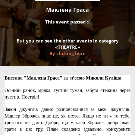
Маклена Граса
This event passed :(
But you can see the other events in category
«THEATRE»
By clicking here
Вистава "Маклена Граса" за  пʼєсою Миколи Куліша
Осінній ранок, мряка, густий туман, забута стежина через 
пустир. Постріл!
Закон джунглів давно розповсюдився за межі джунглів. 
Маклер Зброжек знає це, як ніхто. Якщо не ти - то тебе, 
третього не дано. Добре, що маклер Зброжек добре вміє 
грати в цю гру. План складено ідеально, конкуренти 