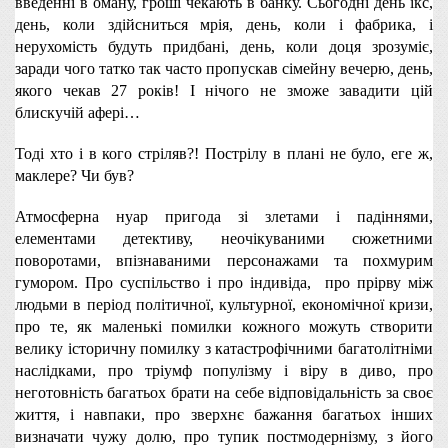
введенні в оману, гроші чекають в банку. Сьогодні день ікс, 
день, коли здійсниться мрія, день, коли і фабрика, і 
нерухомість будуть придбані, день, коли доця зрозуміє, 
заради чого татко так часто пропускав сімейну вечерю, день, 
якого чекав 27 років! І нічого не зможе завадити цій 
блискучій афері…
Тоді хто і в кого стріляв?! Пострілу в плані не було, еге ж, 
маклере? Чи був?
Атмосферна нуар пригода зі злетами і падіннями, 
елементами детективу, неочікуваними сюжетними 
поворотами, впізнаваними персонажами та похмурим 
гумором. Про суспільство і про індивіда,  про прірву між 
людьми в період політичної, культурної, економічної кризи, 
про те, як маленькі помилки кожного можуть створити 
велику історичну помилку з катастрофічними багатолітніми 
наслідками, про тріумф популізму і віру в диво, про 
неготовність багатьох брати на себе відповідальність за своє 
життя, і навпаки, про зверхнє бажання багатьох інших 
визначати чужу долю, про тупик постмодернізму, з його 