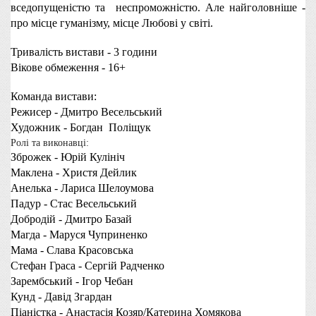
вседопущеністю та  неспроможністю. Але найголовніше - 
про місце гуманізму, місце Любові у світі.
Тривалість вистави - 3 години
Вікове обмеження - 16+
Команда вистави:
Режисер - Дмитро Весельський 
Художник - Богдан  Поліщук
Ролі та виконавці:
Зброжек - Юрій Кулініч
Маклена - Христя Дейлик
Анелька - Лариса Шелоумова
Падур - Стас Весельський
Добродій - Дмитро Базай
Магда - Маруся Чуприненко
Мама - Слава Красовська
Стефан Граса - Сергій Радченко
Зарембський - Ігор Чебан
Кунд - Давід Згардан
Піаністка - Анастасія Козяр/Катерина Хомякова