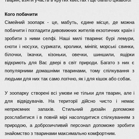
тварин, взяти участь в крутих квестах і ще багато цікавого!
Кого побачити
Сімейний зоопарк - це, мабуть, єдине місце, де можна 
побачити і погладити дивовижних жителів екзотичних країн і 
зробити з ними селфі. Наші милі тварини: бурі лемури, 
єноти і носухи, сурикати, кролики, мініпіг, морські свинки, 
білочки, їжачки, кізоньки, овечки, шиншили, ящірки 
відкриють для Вас двері в світ природи. Багато з них є 
популярними домашніми тваринами, тому спілкування з 
людьми для них так само логічно, як і для кішок або собак.
У зоопарку створені всі умови не тільки для тварин, але і 
для відвідувачів. На території дійсно чисто і немає 
неприємних запахів. Стильний дизайн допоможе 
розслабитися і в повній мірі насолодитися спілкуванням з 
природою, а доброзичливий персонал допоможе зробити 
знайомство з тваринами максимально комфортним.