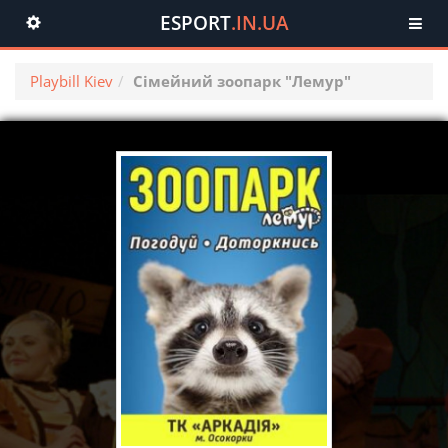
ESPORT
.IN.UA
Toggle
navigation
Playbill Kiev
Сімейний зоопарк "Лемур"