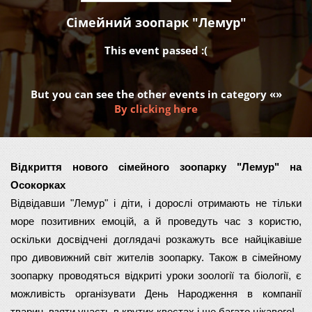
Сімейний зоопарк "Лемур"
This event passed :(
But you can see the other events in category «»
By clicking here
Відкриття нового сімейного зоопарку "Лемур" на 
Осокорках
Відвідавши "Лемур" і діти, і дорослі отримають не тільки 
море позитивних емоцій, а й проведуть час з користю, 
оскільки досвідчені доглядачі розкажуть все найцікавіше 
про дивовижний світ жителів зоопарку. Також в сімейному 
зоопарку проводяться відкриті уроки зоології та біології, є 
можливість організувати День Народження в компанії 