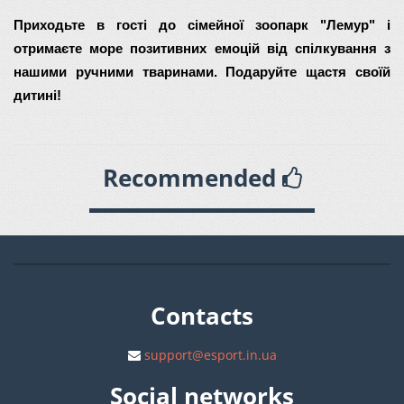
Приходьте в гості до сімейної зоопарк "Лемур" і 
отримаєте море позитивних емоцій від спілкування з 
нашими ручними тваринами. Подаруйте щастя своїй 
дитині!
Recommended
Contacts
support@esport.in.ua
Social networks