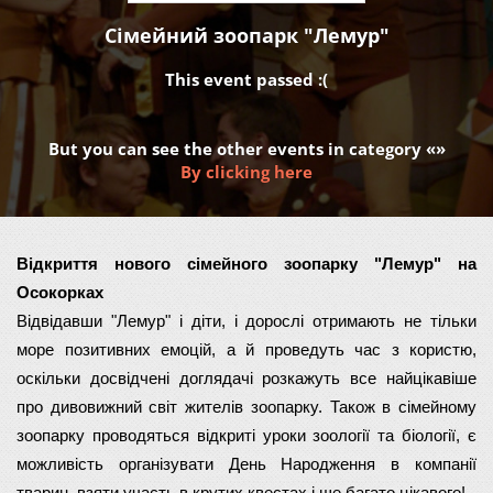
Сімейний зоопарк "Лемур"
This event passed :(
But you can see the other events in category «»
By clicking here
Відкриття нового сімейного зоопарку "Лемур" на 
Осокорках
Відвідавши "Лемур" і діти, і дорослі отримають не тільки 
море позитивних емоцій, а й проведуть час з користю, 
оскільки досвідчені доглядачі розкажуть все найцікавіше 
про дивовижний світ жителів зоопарку. Також в сімейному 
зоопарку проводяться відкриті уроки зоології та біології, є 
можливість організувати День Народження в компанії 