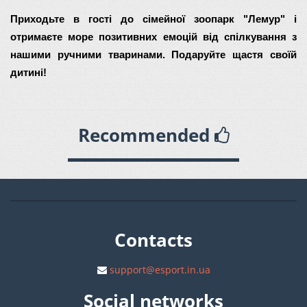
Приходьте в гості до сімейної зоопарк "Лемур" і 
отримаєте море позитивних емоцій від спілкування з 
нашими ручними тваринами. Подаруйте щастя своїй 
дитині!
Recommended
Contacts
support@esport.in.ua
Social networks