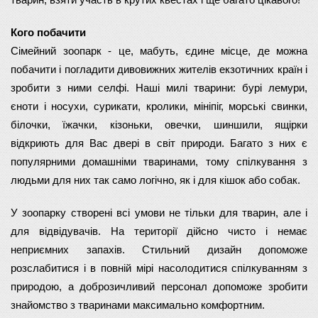
тварин, взяти участь в крутих квестах і ще багато цікавого!
Кого побачити
Сімейний зоопарк - це, мабуть, єдине місце, де можна 
побачити і погладити дивовижних жителів екзотичних країн і 
зробити з ними селфі. Наші милі тварини: бурі лемури, 
єноти і носухи, сурикати, кролики, мініпіг, морські свинки, 
білочки, їжачки, кізоньки, овечки, шиншили, ящірки 
відкриють для Вас двері в світ природи. Багато з них є 
популярними домашніми тваринами, тому спілкування з 
людьми для них так само логічно, як і для кішок або собак.
У зоопарку створені всі умови не тільки для тварин, але і 
для відвідувачів. На території дійсно чисто і немає 
неприємних запахів. Стильний дизайн допоможе 
розслабитися і в повній мірі насолодитися спілкуванням з 
природою, а доброзичливий персонал допоможе зробити 
знайомство з тваринами максимально комфортним.