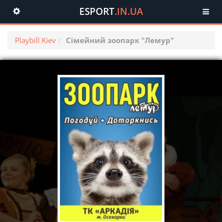
ESPORT
.IN.UA
Toggle
navigation
Playbill Kiev
Сімейний зоопарк "Лемур"