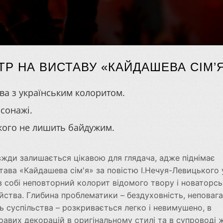
АТР НА ВИСТАВУ «КАЙДАШЕВА СІМ’
ава з українським колоритом.
сонажі.
ікого не лишить байдужим.
авжди залишається цікавою для глядача, адже піднімає
истава «Кайдашева сім'я» за повістю І.Нечуя-Левицького 
в собі неповторний колорит відомого твору і новаторс
ійства. Глибина проблематики – бездуховність, неповага
ь суспільства – розкривається легко і невимушено, в
равих декорацій в оригінальному стилі та в супроводі 