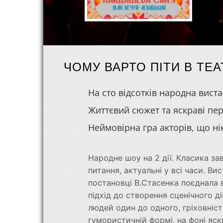
ЧОМУ ВАРТО ПІТИ В ТЕ
На сто відсотків народна вист
Життєвий сюжет та яскраві пер
Неймовірна гра акторів, що н
Народне шоу на 2 дії. Класика з
питання, актуальні у всі часи. В
постановці В.Стасенка поєднала 
підхід до створення сценічного д
людей один до одного, гріховніст
гумористичній формі, на фоні яск