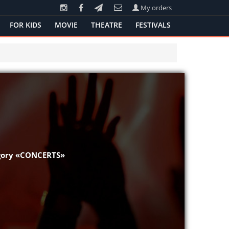
My orders
FOR KIDS
MOVIE
THEATRE
FESTIVALS
egory «CONCERTS»