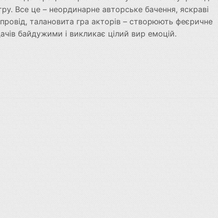
ру. Все це – неординарне авторське бачення, яскраві
упровід, талановита гра акторів – створюють феєричне
ачів байдужими і викликає цілий вир емоцій.