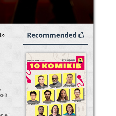
Recommended
Я»
у
ький
живої