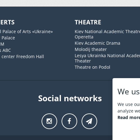
ERTS
THEATRE
l Palace of Arts «Ukraine»
Kiev National Academic Theatr
Operetta
 Palace
Kiev Academic Drama
UM
Molodij theater
s ABC
Lesya Ukrainka National Acade
l center Freedom Hall
Theater
Theatre on Podol
We us
Social networks
We use our
analyze web
Read more