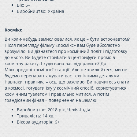
Вік: 5+
Виробництво: Україн
а
Космікс
Ви коли-небудь замислювалися, як це – бути астронавтом?
Після перегляду фільму «Космікс» вам буде абсолютно
зрозуміло! Ви дізнаєтеся про космічний політ і підготовку
до нього. Ви будете стрибати з центрифуги прямо в
космічну ракету. І куди вона вас відправить? До
Міжнародної космічної станції! Але не хвилюйтеся, ми не
будемо перенавантажувати вас технічними деталями.
Навпаки, практика – ось, що важливо! Ви навчитесь спати
в космосі, готувати їжу у космічний спосіб, користуватися
космічним туалетом і правильно митися. А потім
грандіозний фінал – повернення на Землю!
Виробництво: 2018 рік, Чехія-Індія
Тривалість: 14 хв.
Вікова аудиторія:
6+