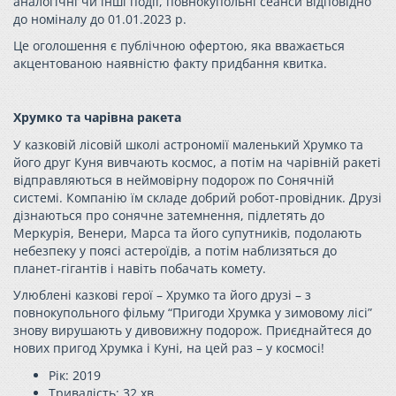
аналогічні чи інші події, повнокупольні сеанси відповідно
до номіналу до 01.01.2023 р.
Це оголошення є публічною офертою, яка вважається
акцентованою наявністю факту придбання квитка.
Хрумко та чарівна ракета
У казковій лісовій школі астрономії маленький
Хрумко
та
його друг Куня вивчають космос, а потім на чарівній ракеті
відправляються в неймовірну подорож по Сонячній
системі. Компанію їм складе добрий робот-провідник. Друзі
дізнаються про сонячне затемнення, підлетять до
Меркурія, Венери, Марса та його супутників, подолають
небезпеку у поясі астероїдів, а потім наблизяться до
планет-гігантів і навіть побачать комету.
Улюблені казкові герої –
Хрумко
та його друзі – з
повнокупольного фільму “Пригоди
Хрумка
у зимовому лісі”
знову вирушають у дивовижну подорож. Приєднайтеся до
нових пригод
Хрумка
і Куні, на цей раз – у космосі!
Рік: 2019
Тривалість: 32 хв.