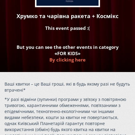
Хрумко та чарівна ракета + Космікс
This event passed :(
But you can see the other events in category
«FOR KIDS»
By clicking here
Ваші квитки – це Ваші гроші, які в будь якому разі не будуть
втрачені*
*У разі відміни (зупинки) програми у зв’язку з повітряною
тривогою, карантинними обмеженнями, пов’язаними з
епідемічними, техногенно-екологічними чи іншими
видами небезпеки, кошти за квитки не повертаються,
однак Київський Планетарій гарантує повторне
використання (обмін) будь якого квитка на квитки на