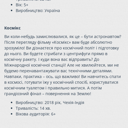
Вік: 5+
Виробництво: Україн
а
Космікс
Ви коли-небудь замислювалися, як це – бути астронавтом?
Після перегляду фільму «Космікс» вам буде абсолютно
зрозуміло! Ви дізнаєтеся про космічний політ і підготовку
до нього. Ви будете стрибати з центрифуги прямо в
космічну ракету. І куди вона вас відправить? До
Міжнародної космічної станції! Але не хвилюйтеся, ми не
будемо перенавантажувати вас технічними деталями.
Навпаки, практика – ось, що важливо! Ви навчитесь спати
в космосі, готувати їжу у космічний спосіб, користуватися
космічним туалетом і правильно митися. А потім
грандіозний фінал – повернення на Землю!
Виробництво: 2018 рік, Чехія-Індія
Тривалість: 14 хв.
Вікова аудиторія:
6+