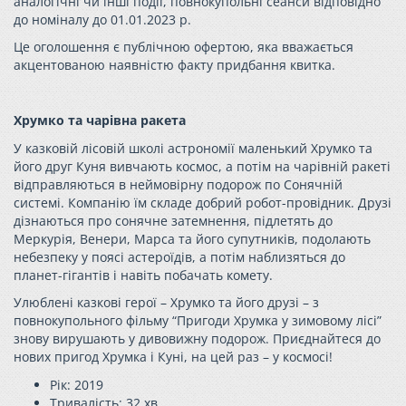
аналогічні чи інші події, повнокупольні сеанси відповідно
до номіналу до 01.01.2023 р.
Це оголошення є публічною офертою, яка вважається
акцентованою наявністю факту придбання квитка.
Хрумко та чарівна ракета
У казковій лісовій школі астрономії маленький
Хрумко
та
його друг Куня вивчають космос, а потім на чарівній ракеті
відправляються в неймовірну подорож по Сонячній
системі. Компанію їм складе добрий робот-провідник. Друзі
дізнаються про сонячне затемнення, підлетять до
Меркурія, Венери, Марса та його супутників, подолають
небезпеку у поясі астероїдів, а потім наблизяться до
планет-гігантів і навіть побачать комету.
Улюблені казкові герої –
Хрумко
та його друзі – з
повнокупольного фільму “Пригоди
Хрумка
у зимовому лісі”
знову вирушають у дивовижну подорож. Приєднайтеся до
нових пригод
Хрумка
і Куні, на цей раз – у космосі!
Рік: 2019
Тривалість: 32 хв.