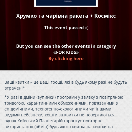
Хрумко та чарівна ракета + Космікс
This event passed :(
But you can see the other events in category
«FOR KIDS»
By clicking here
Ваші квитки – це Ваші гроші, які в будь якому разі не будуть
втрачені*
*У разі відміни (зупинки) програми у зв’язку з повітряною
тривогою, карантинними обмеженнями, пов’язаними з
епідемічними, техногенно-екологічними чи іншими
видами небезпеки, кошти за квитки не повертаються,
однак Київський Планетарій гарантує повторне
використання (обмін) будь якого квитка на квитки на