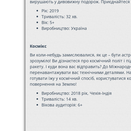
вирушають у дивовижну подорож. Приєднайтеся
Рік: 2019
Тривалість: 32 хв.
Вік: 5+
Виробництво: Україн
а
Космікс
Ви коли-небудь замислювалися, як це – бути аст
зрозуміло! Ви дізнаєтеся про космічний політ і п
ракету. І куди вона вас відправить? До Міжнародн
перенавантажувати вас технічними деталями. Нав
готувати їжу у космічний спосіб, користуватися 
повернення на Землю!
Виробництво: 2018 рік, Чехія-Індія
Тривалість: 14 хв.
Вікова аудиторія:
6+