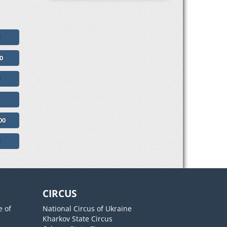
0
0
00
0
CIRCUS
e of
National Circus of Ukraine
Kharkov State Circus