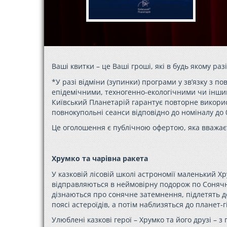
Ваші квитки – це Ваші гроші, які в будь якому раз
*У разі відміни (зупинки) програми у зв’язку з
епідемічними, техногенно-екологічними чи інши
Київський Планетарій гарантує повторне використа
повнокупольні сеанси відповідно до номіналу до 0
Це оголошення є публічною офертою, яка вважає
Хрумко та чарівна ракета
У казковій лісовій школі астрономії маленький
Хр
відправляються в неймовірну подорож по Сонячні
дізнаються про сонячне затемнення, підлетять д
поясі астероїдів, а потім наблизяться до планет-г
Улюблені казкові герої –
Хрумко
та його друзі – 