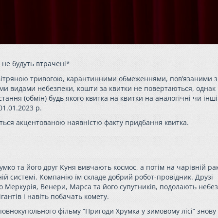
і не будуть втрачені*
 повітряною тривогою, карантинними обмеженнями, пов’язаними з
ми видами небезпеки, кошти за квитки не повертаються, однак
ння (обмін) будь якого квитка на квитки на аналогічні чи інші 
1.01.2023 р.
ться акцентованою наявністю факту придбання квитка.
умко
та його друг Куня вивчають космос, а потім на чарівній ра
й системі. Компанію їм складе добрий робот-провідник. Друзі
о Меркурія, Венери, Марса та його супутників, подолають небез
ігантів і навіть побачать комету.
з повнокупольного фільму “Пригоди
Хрумка
у зимовому лісі” знову