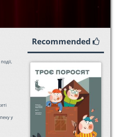
Recommended
події,
кеті
пеку у