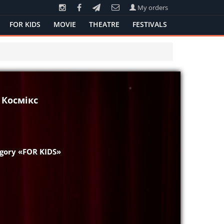
My orders
FOR KIDS
MOVIE
THEATRE
FESTIVALS
 Космікс
egory «FOR KIDS»