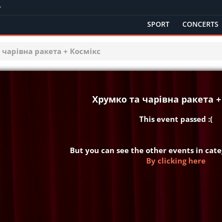
SPORT
CONCERTS
 чарівна ракета + Космікс
Хрумко та чарівна ракета +
This event passed :(
But you can see the other events in cat
By clicking here