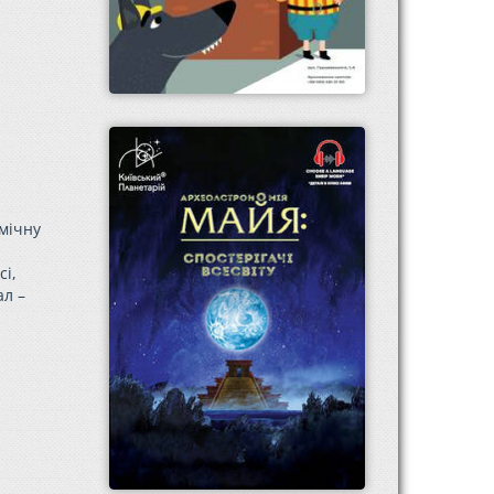
смічну
сі,
ал –