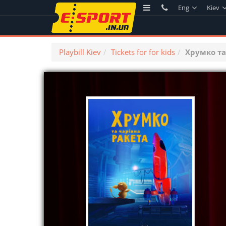
Eng
Kiev
Playbill Kiev
Tickets for for kids
Хрумко та