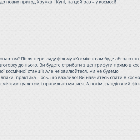
 до нових пригод
Хрумка
і Куні, на цей раз – у космосі!
ронавтом? Після перегляду фільму «Космікс» вам буде абсолютно
ідготовку до нього. Ви будете стрибати з центрифуги прямо в ко
ої космічної станції! Але не хвилюйтеся, ми не будемо
паки, практика – ось, що важливо! Ви навчитесь спати в космо
космічним туалетом і правильно митися. А потім грандіозний фін