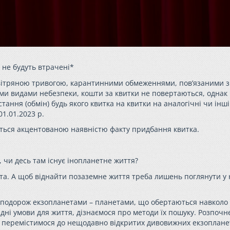
і не будуть втрачені*
 повітряною тривогою, карантинними обмеженнями, пов’язаними з
ми видами небезпеки, кошти за квитки не повертаються, однак
ння (обмін) будь якого квитка на квитки на аналогічні чи інші 
1.01.2023 р.
ться акцентованою наявністю факту придбання квитка.
, чи десь там існує інопланетне життя?
та. А щоб віднайти позаземне життя треба лишень поглянути у 
у подорож екзопланетами – планетами, що обертаються навколо
дні умови для життя, дізнаємося про методи їх пошуку. Розпочн
лі перемістимося до нещодавно відкритих дивовижних екзопланет