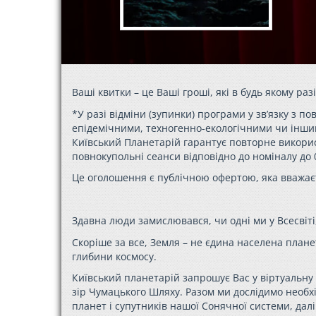
Ваші квитки – це Ваші гроші, які в будь якому раз
*У разі відміни (зупинки) програми у зв’язку з
епідемічними, техногенно-екологічними чи інши
Київський Планетарій гарантує повторне використа
повнокупольні сеанси відповідно до номіналу до 0
Це оголошення є публічною офертою, яка вважає
Здавна люди замислювався, чи одні ми у Всесвіті
Скоріше за все, Земля – не єдина населена плане
глибини космосу.
Київський планетарій запрошує Вас у віртуальн
зір Чумацького Шляху. Разом ми дослідимо необхі
планет і супутників нашої Сонячної системи, да