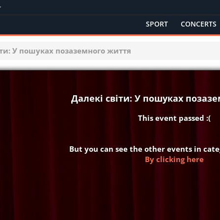
SPORT
CONCERTS
іти: У пошуках позаземного життя
Далекі світи: У пошуках позаз
This event passed :(
But you can see the other events in cat
By clicking here