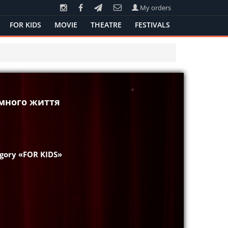
My orders
FOR KIDS
MOVIE
THEATRE
FESTIVALS
емного життя
egory «FOR KIDS»