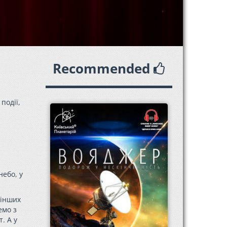
Recommended
події,
небо, у
 інших
емо з
. А у