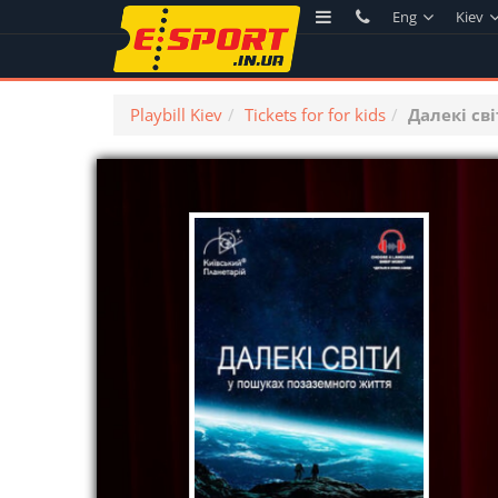
Eng
Kiev
Playbill Kiev
Tickets for for kids
Далекі св