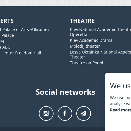
ERTS
THEATRE
l Palace of Arts «Ukraine»
Kiev National Academic Theatr
Operetta
 Palace
Kiev Academic Drama
UM
Molodij theater
s ABC
Lesya Ukrainka National Acade
l center Freedom Hall
Theater
Theatre on Podol
We us
Social networks
We use our
analyze web
Read more