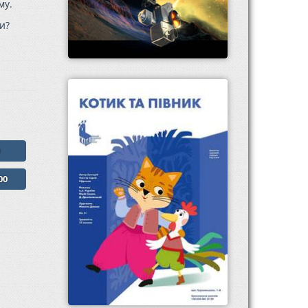
му.
и?
0
00