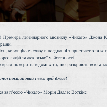
ні! Прем'єра легендарного мюзиклу «Чикаго» Джона К
раїни.
іхи, корупцію та славу в поєднанні з пристрастю та ко
ореографії та акторської майстерності.
скраві номери та відомі хіти, що розкриють всю атм
ної постановки і весь цей джаз!
са за пʼєсою «Чикаго» Морін Даллас Воткінс