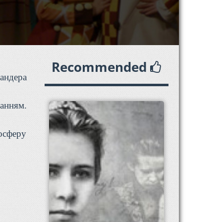
Recommended
андера
ханням.
осферу