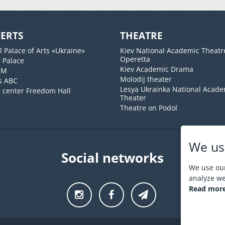
ERTS
THEATRE
l Palace of Arts «Ukraine»
Kiev National Academic Theatr
Operetta
 Palace
Kiev Academic Drama
UM
Molodij theater
s ABC
Lesya Ukrainka National Acade
l center Freedom Hall
Theater
Theatre on Podol
We us
Social networks
We use our
analyze web
Read more