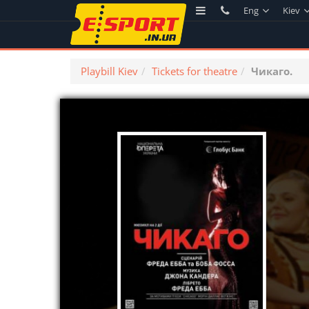
Eng
Kiev
Playbill Kiev
Tickets for theatre
Чикаго.