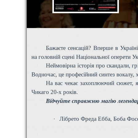
Бажаєте сенсацій? Вперше в Украї
на головній сцені Національної оперети Ук
Неймовірна історія про скандали, гр
Водночас, це професійний синтез вокалу, х
На вас чекає захоплюючий сюжет, я
Чикаго 20-х років.
Відчуйте справжню магію легендар
·
Лібрето Фреда Ебба, Боба Фос