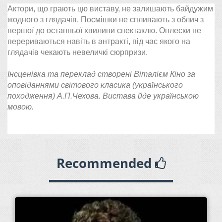
Актори, що грають цю виставу, не залишають байдужим
жодного з глядачів. Посмішки не спливають з облич з
першої до останньої хвилини спектаклю. Оплески не
перериваються навіть в антракті, під час якого на
глядачів чекають невеличкі сюрпризи.
Інсценівка та переклад створені Віталієм Кіно за
оповіданнями світового класика (українського
походження) А.П.Чехова. Вистава йде українською
мовою.
Recommended