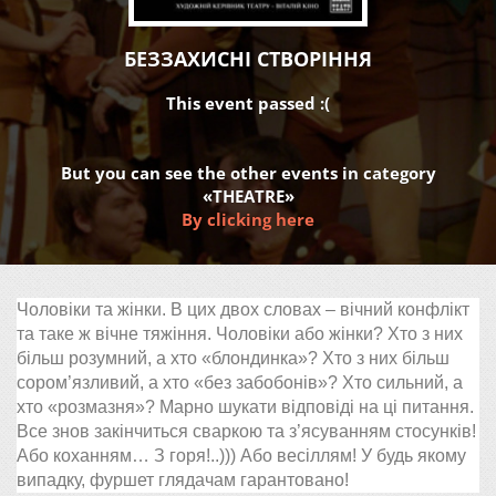
БЕЗЗАХИСНІ СТВОРІННЯ
This event passed :(
But you can see the other events in category
«THEATRE»
By clicking here
Чоловіки та жінки. В цих двох словах – вічний конфлікт
та таке ж вічне тяжіння. Чоловіки або жінки? Хто з них
більш розумний, а хто «блондинка»? Хто з них більш
сором’язливий, а хто «без забобонів»? Хто сильний, а
хто «розмазня»? Марно шукати відповіді на ці питання.
Все знов закінчиться сваркою та з’ясуванням стосунків!
Або коханням… З горя!..))) Або весіллям! У будь якому
випадку, фуршет глядачам гарантовано!