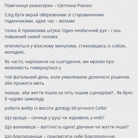
Помічниця режисерки – Світлана Роєнко
Слід бути вкрай обережними зі старовинними
годинниками, адже час – вельми
тонка й примхлива штука! Один необачний рух – і ось
поважний сивий чоловік
опиняється у власному минулому, стикнувшись із собою,
молодим…
Як часто, нарікаючи на сьогодення, ми мріємо про
можливість повернутися у
той фатальний день, коли ухвалювали доленосні рішення,
аби прожити мить
інакше, аби життя пішло за геть іншим сценарієм?.. Як було
б чудово замолоду
робити вибір із висоти досвіду 60-річного Себе!
Що краще – синиця у руці чи журавель у небі?
Що важливіше – вагітність однієї дівчини чи життя іншої?
Що благородніше – присвятити себе благополуччю