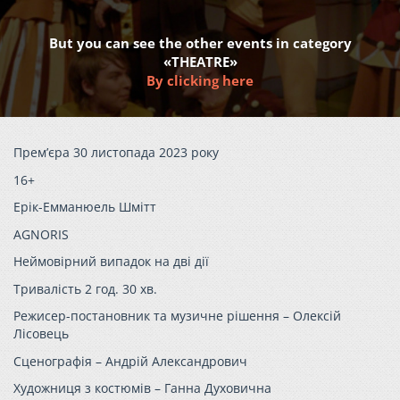
But you can see the other events in category
«THEATRE»
By clicking here
Прем’єра 30 листопада 2023 року
16+
Ерік-Емманюель Шмітт
AGNORIS
Неймовірний випадок на дві дії
Тривалість 2 год. 30 хв.
Режисер-постановник та музичне рішення – Олексій
Лісовець
Сценографія – Андрій Александрович
Художниця з костюмів – Ганна Духовична