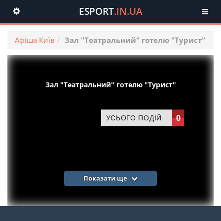
ESPORT
.IN.UA
Toggle
navigation
Афіша Київ
Зал "Театральний" готелю "Турист"
Зал "Театральний" готелю "Турист"
0
УСЬОГО ПОДІЙ
Показати ще