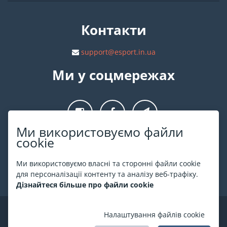
Контакти
support@esport.in.ua
Ми у соцмережах
Ми використовуємо файли
cookie
Про ESPORT
.in.ua
Ми використовуємо власні та сторонні файли cookie
На ESPORT.in.ua представлена афіша Києва та інших міст
для персоналізації контенту та аналізу веб-трафіку.
України. Всі квитки продаються офіційно. Ми працюємо
Дізнайтеся більше про файли cookie
безпосередньо з касами.
©
ESPORT
.in.ua
2026
Налаштування файлів cookie