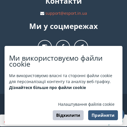
Контакти
support@esport.in.ua
Ми у соцмережах
Ми використовуємо файли
cookie
Про ESPORT
.in.ua
Ми використовуємо власні та сторонні файли cookie
На ESPORT.in.ua представлена афіша Києва та інших міст
для персоналізації контенту та аналізу веб-трафіку.
України. Всі квитки продаються офіційно. Ми працюємо
Дізнайтеся більше про файли cookie
безпосередньо з касами.
©
ESPORT
.in.ua
2026
Налаштування файлів cookie
Відхилити
Прийняти