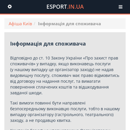
ESPORT
.IN.UA
Toggle
navigation
Афіша Київ
Інформація для споживача
Інформація для споживача
Відповідно до ст. 10 Закону України «Про захист прав
споживачів» у випадку, якщо виконавець послуги
(у нашому випадку це організатор заходу) не надав
видовищну послугу, споживач має право відмовитись
від договору на надання послуг, та вимагати
повернення сплачених коштів та відшкодування
завданої шкоди.
Такі вимоги повинні бути направлені
безпосередньому виконавцю послуги, тобто в нашому
випадку організатору (гастрольного, театрального)
заходу, а не продавцю квитка.