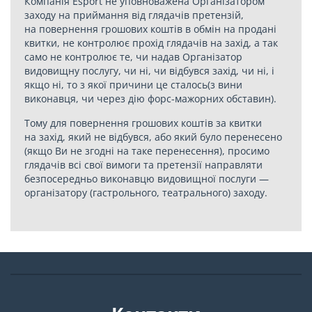
Компанія Esport не уповноважена Організатором
заходу на приймання від глядачів претензій,
на повернення грошових коштів в обмін на продані
квитки, не контролює прохід глядачів на захід, а так
само не контролює те, чи надав Організатор
видовищну послугу, чи ні, чи відбувся захід, чи ні, і
якщо ні, то з якої причини це сталось(з вини
виконавця, чи через дію форс-мажорних обставин).
Тому для повернення грошових коштів за квитки
на захід, який не відбувся, або який було перенесено
(якщо Ви не згодні на таке перенесення), просимо
глядачів всі свої вимоги та претензії направляти
безпосередньо виконавцю видовищної послуги —
організатору (гастрольного, театрального) заходу.