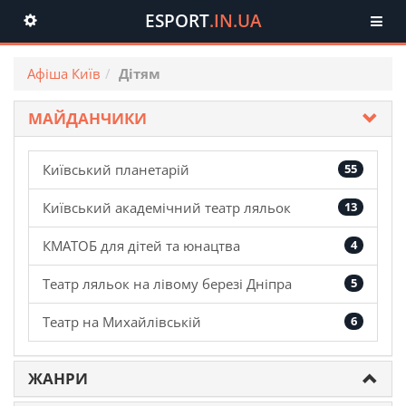
ESPORT
.IN.UA
Toggle
navigation
Афіша Київ
Дітям
МАЙДАНЧИКИ
Київський планетарій
55
Київський академічний театр ляльок
13
КМАТОБ для дітей та юнацтва
4
Театр ляльок на лівому березі Дніпра
5
Театр на Михайлівській
6
ЖАНРИ