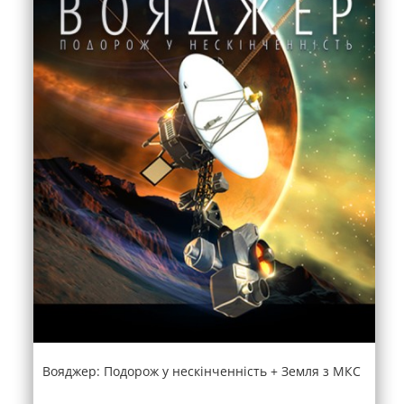
Вояджер: Подорож у нескінченність + Земля з МКС