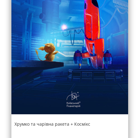
Хрумко та чарівна ракета + Космікс