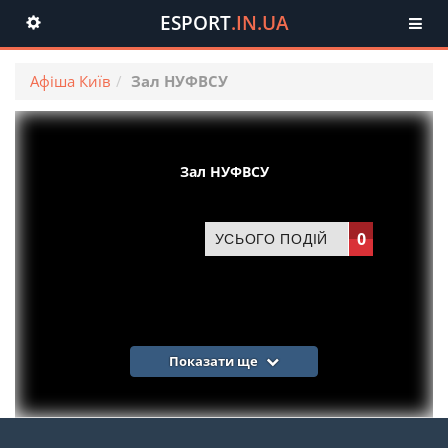
ESPORT
.IN.UA
Toggle
navigation
Афіша Київ
Зал НУФВСУ
Зал НУФВСУ
0
УСЬОГО ПОДІЙ
Показати ще