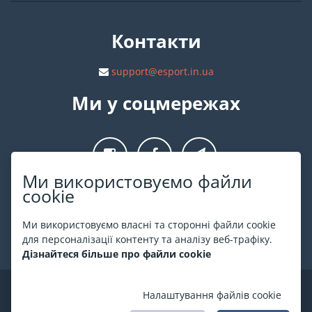
Контакти
support@esport.in.ua
Ми у соцмережах
Ми використовуємо файли
cookie
Про ESPORT
.in.ua
Ми використовуємо власні та сторонні файли cookie
На ESPORT.in.ua представлена афіша Києва та інших міст
для персоналізації контенту та аналізу веб-трафіку.
України. Всі квитки продаються офіційно. Ми працюємо
Дізнайтеся більше про файли cookie
безпосередньо з касами.
©
ESPORT
.in.ua
2026
Налаштування файлів cookie