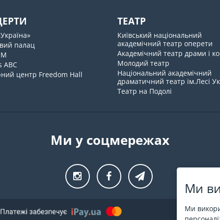
ЦЕРТИ
ТЕАТР
«Україна»
Київський національний
академічний театр оперети
вий палац
Академічний театр драми і ко
UM
Молодий театр
s ABC
Національний академічний
ний центр Freedom Hall
драматичний театр ім.Лесі У
Театр на Подолі
Ми у соцмережах
Ми ви
Ми викори
персоналіз