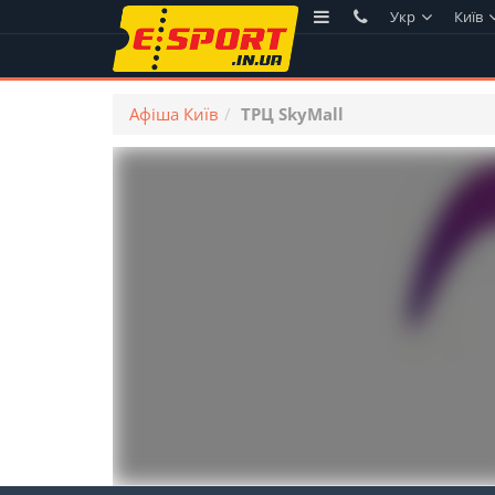
Укр
Київ
Афіша Київ
ТРЦ SkyMall