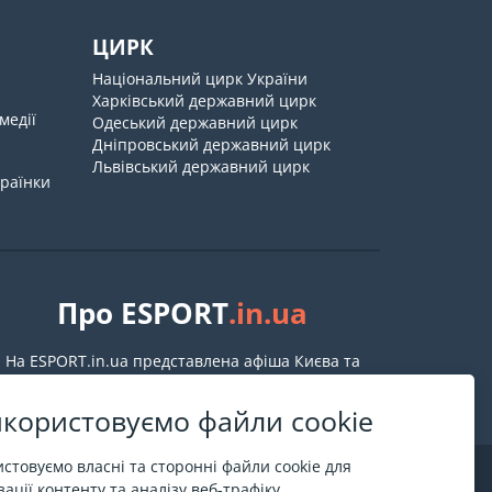
ЦИРК
Національний цирк України
Харківський державний цирк
медії
Одеський державний цирк
Дніпровський державний цирк
Львівський державний цирк
країнки
Про ESPORT
.in.ua
На ESPORT.in.ua представлена афіша Києва та
інших міст України. Всі квитки продаються
офіційно. Ми працюємо безпосередньо з касами.
користовуємо файли cookie
стовуємо власні та сторонні файли cookie для
ації контенту та аналізу веб-трафіку.