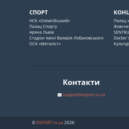
СПОРТ
КОН
НСК «Олімпійський»
Палац 
Палац Спорту
Жовтне
Арена Львів
SENTR
Стадіон імені Валерія Лобановського
Docker`
ОСК «Металіст»
Культур
Контакти
support@esport.in.ua
©
ESPORT
.in.ua
2026