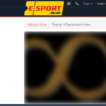
Укр
Київ
Афіша Київ
Театр «Тисячоліття»