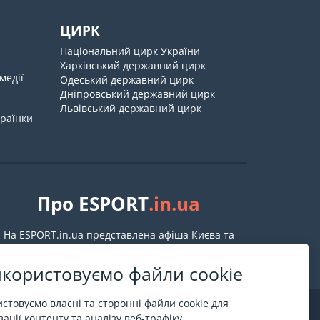
ЦИРК
Національний цирк України
Харківський державний цирк
медії
Одеський державний цирк
Дніпровський державний цирк
Львівський державний цирк
країнки
Про ESPORT
.in.ua
На ESPORT.in.ua представлена афіша Києва та
інших міст України. Всі квитки продаються
офіційно. Ми працюємо безпосередньо з касами.
користовуємо файли cookie
стовуємо власні та сторонні файли cookie для
ації контенту та аналізу веб-трафіку.