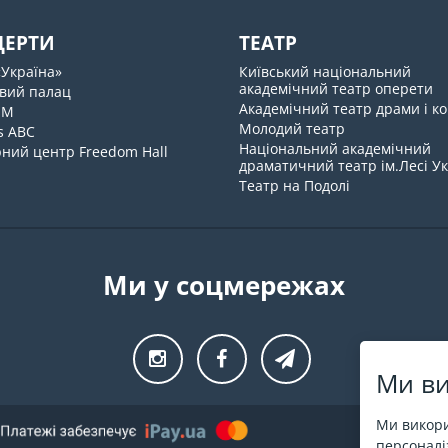
ЦЕРТИ
ТЕАТР
«Україна»
Київський національний
академічний театр оперети
вий палац
Академічний театр драми і ко
UM
Молодий театр
s ABC
Національний академічний
ний центр Freedom Hall
драматичний театр ім.Лесі У
Театр на Подолі
Ми у соцмережах
Ми ви
Ми викори
персоналіз