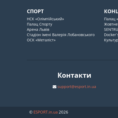
СПОРТ
КОН
НСК «Олімпійський»
Палац 
Палац Спорту
Жовтне
Арена Львів
SENTR
Стадіон імені Валерія Лобановського
Docker`
ОСК «Металіст»
Культур
Контакти
support@esport.in.ua
©
ESPORT
.in.ua
2026