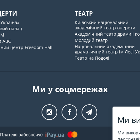
ЦЕРТИ
ТЕАТР
«Україна»
Київський національний
академічний театр оперети
вий палац
Академічний театр драми і ко
UM
Молодий театр
s ABC
Національний академічний
ний центр Freedom Hall
драматичний театр ім.Лесі У
Театр на Подолі
Ми у соцмережах
Ми ви
Ми викори
персоналіз