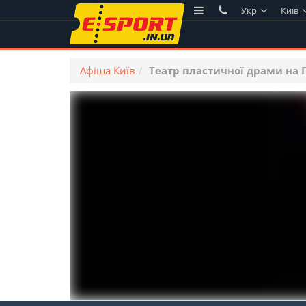
Укр
Київ
Афіша Київ
Театр пластичної драми на 