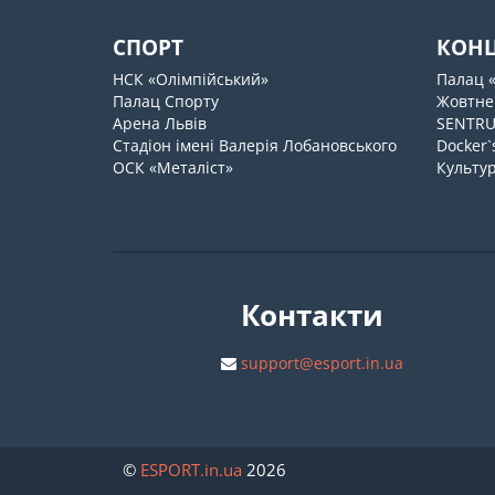
СПОРТ
КОН
НСК «Олімпійський»
Палац 
Палац Спорту
Жовтне
Арена Львів
SENTR
Стадіон імені Валерія Лобановського
Docker`
ОСК «Металіст»
Культур
Контакти
support@esport.in.ua
©
ESPORT
.in.ua
2026