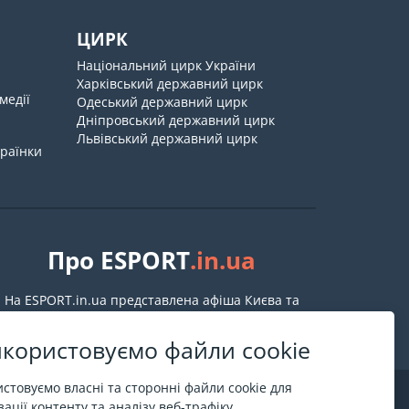
ЦИРК
Національний цирк України
Харківський державний цирк
медії
Одеський державний цирк
Дніпровський державний цирк
Львівський державний цирк
країнки
Про ESPORT
.in.ua
На ESPORT.in.ua представлена афіша Києва та
інших міст України. Всі квитки продаються
офіційно. Ми працюємо безпосередньо з касами.
користовуємо файли cookie
стовуємо власні та сторонні файли cookie для
ації контенту та аналізу веб-трафіку.