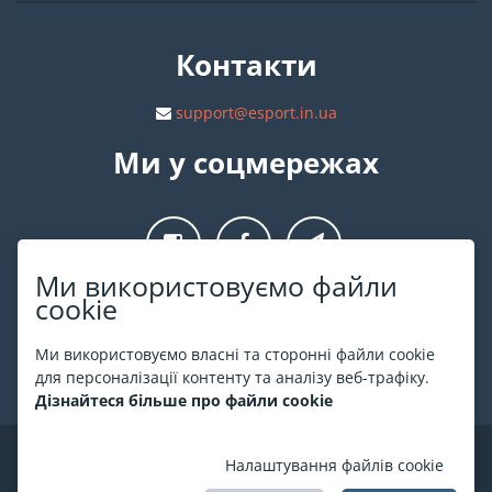
Контакти
support@esport.in.ua
Ми у соцмережах
Ми використовуємо файли
cookie
Про ESPORT
.in.ua
Ми використовуємо власні та сторонні файли cookie
На ESPORT.in.ua представлена афіша Києва та інших міст
для персоналізації контенту та аналізу веб-трафіку.
України. Всі квитки продаються офіційно. Ми працюємо
Дізнайтеся більше про файли cookie
безпосередньо з касами.
©
ESPORT
.in.ua
2026
Налаштування файлів cookie