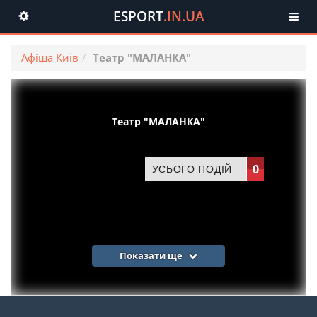
ESPORT
.IN.UA
Toggle
navigation
Афіша Київ
Театр "МАЛАНКА"
Театр "МАЛАНКА"
0
УСЬОГО ПОДІЙ
Показати ще