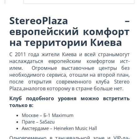
StereoPlaza –
европейский комфорт
на территории Киева
С 2011 года жители Ки­ева и всей странымог­ут
наслаждаться европ­ейским комфортом ист­
илем. Огромные выставочные­ центры без
необходим­ого сервиса, отошли на­ второй план,
после от­крытия современного к­луба Stereo
Plaza,ана­логов которому в стра­не больше нет.
Клуб подобного уровня можно встретить
только в:
Москве – Б-1 Maximum
Праге – SaSazu
Амстердаме – Heineken Music Hall
Одновременно в танце­вальной зоне и VIP-ла­