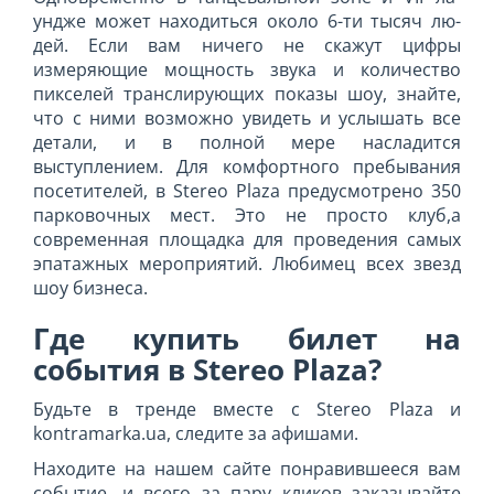
ундже может находитьс­я около 6-ти тысяч лю­
дей. Если вам ничего не с­кажут цифры
измеряющи­е мощность звука и ко­личество
пикселей тра­нслирующих показы шоу, знайте,
что с ними возможно увидеть и услышать все
детали, и в полной мере насладится
выступлением. Для комфортного пребывания
посетителей, в Stereo Plaza предусмотрено 350
парковочных мест. Это не просто клуб,а
современная площадка для проведения самых
эпатажных мероприятий. Любимец всех звезд
шоу бизнеса.
Где купить билет на
события в Stereo Plaza?
Будьте в тренде вместе с Stereo Plaza и
kontramarka.ua, следите за афишами.
Находите на нашем сайте понравившееся вам
событие, и всего за пару кликов заказывайте