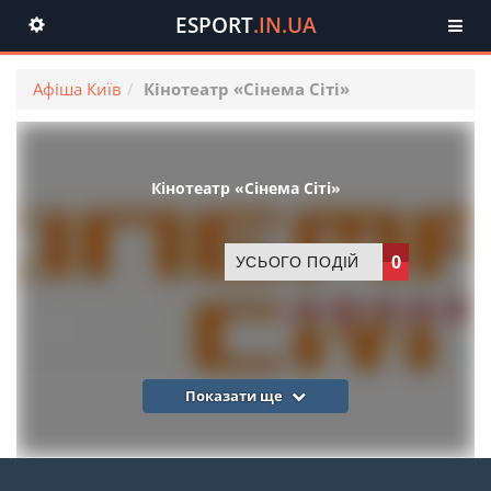
ESPORT
.IN.UA
Toggle
navigation
Афіша Київ
Кінотеатр «Сінема Сіті»
Кінотеатр «Сінема Сіті»
0
УСЬОГО ПОДІЙ
Показати ще