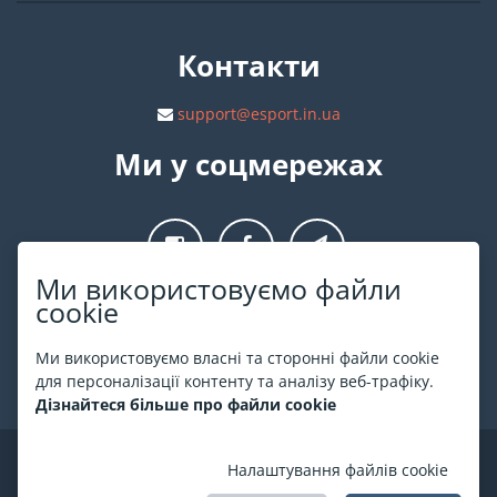
Контакти
support@esport.in.ua
Ми у соцмережах
Ми використовуємо файли
cookie
Про ESPORT
.in.ua
Ми використовуємо власні та сторонні файли cookie
На ESPORT.in.ua представлена афіша Києва та інших міст
для персоналізації контенту та аналізу веб-трафіку.
України. Всі квитки продаються офіційно. Ми працюємо
Дізнайтеся більше про файли cookie
безпосередньо з касами.
©
ESPORT
.in.ua
2026
Налаштування файлів cookie