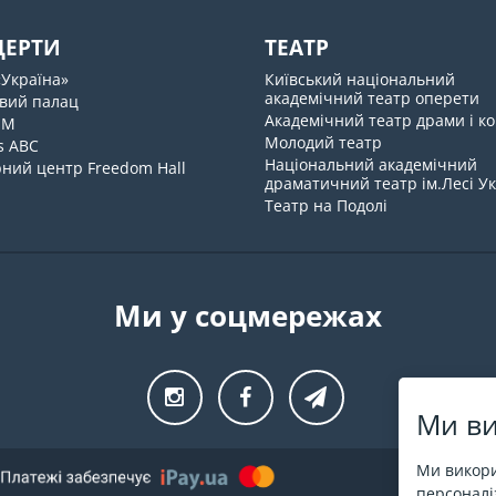
ЦЕРТИ
ТЕАТР
«Україна»
Київський національний
академічний театр оперети
вий палац
Академічний театр драми і ко
UM
Молодий театр
s ABC
Національний академічний
ний центр Freedom Hall
драматичний театр ім.Лесі У
Театр на Подолі
Ми у соцмережах
Ми ви
Ми викори
персоналіз