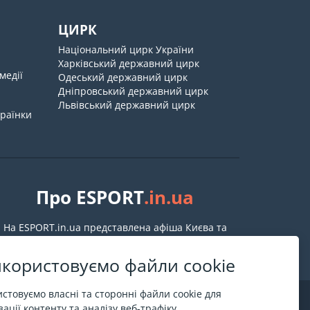
ЦИРК
Національний цирк України
Харківський державний цирк
медії
Одеський державний цирк
Дніпровський державний цирк
Львівський державний цирк
країнки
Про ESPORT
.in.ua
На ESPORT.in.ua представлена афіша Києва та
інших міст України. Всі квитки продаються
офіційно. Ми працюємо безпосередньо з касами.
користовуємо файли cookie
стовуємо власні та сторонні файли cookie для
ації контенту та аналізу веб-трафіку.