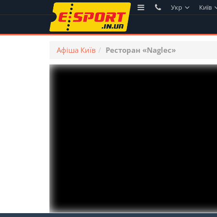
Укр
Київ
Афіша Київ
Ресторан «Naglec»