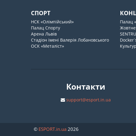
СПОРТ
КОН
НСК «Олімпійський»
Палац 
Палац Спорту
Жовтне
Арена Львів
SENTR
Стадіон імені Валерія Лобановського
Docker`
ОСК «Металіст»
Культур
Контакти
support@esport.in.ua
©
ESPORT
.in.ua
2026