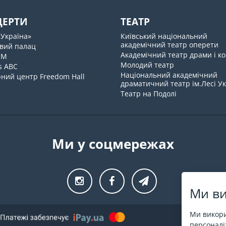
ЦЕРТИ
ТЕАТР
«Україна»
Київський національний
академічний театр оперети
вий палац
Академічний театр драми і ко
UM
Молодий театр
s ABC
Національний академічний
ний центр Freedom Hall
драматичний театр ім.Лесі У
Театр на Подолі
Ми у соцмережах
Ми ви
Ми викори
персоналіз