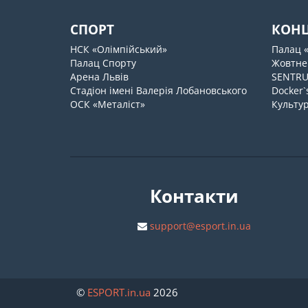
СПОРТ
КОН
НСК «Олімпійський»
Палац 
Палац Спорту
Жовтне
Арена Львів
SENTR
Стадіон імені Валерія Лобановського
Docker`
ОСК «Металіст»
Культур
Контакти
support@esport.in.ua
©
ESPORT
.in.ua
2026