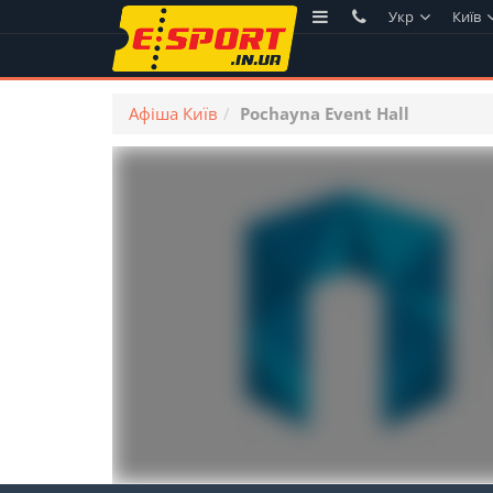
Укр
Київ
Афіша Київ
Pochayna Event Hall