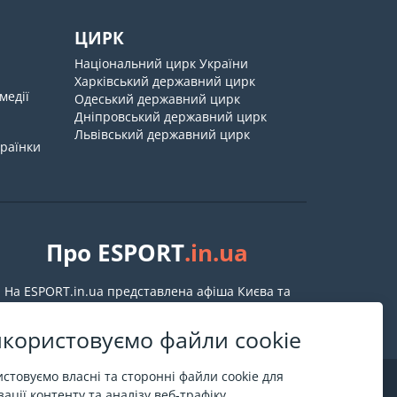
ЦИРК
Національний цирк України
Харківський державний цирк
медії
Одеський державний цирк
Дніпровський державний цирк
Львівський державний цирк
країнки
Про ESPORT
.in.ua
На ESPORT.in.ua представлена афіша Києва та
інших міст України. Всі квитки продаються
офіційно. Ми працюємо безпосередньо з касами.
користовуємо файли cookie
стовуємо власні та сторонні файли cookie для
ації контенту та аналізу веб-трафіку.