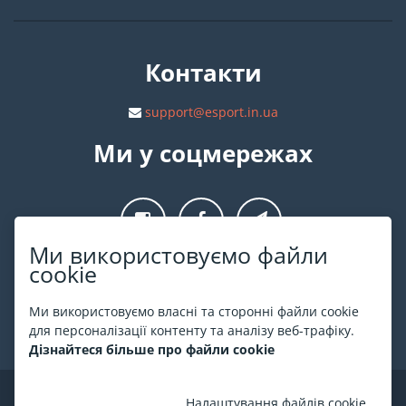
Контакти
support@esport.in.ua
Ми у соцмережах
Ми використовуємо файли
cookie
Про ESPORT
.in.ua
Ми використовуємо власні та сторонні файли cookie
На ESPORT.in.ua представлена афіша Києва та інших міст
для персоналізації контенту та аналізу веб-трафіку.
України. Всі квитки продаються офіційно. Ми працюємо
Дізнайтеся більше про файли cookie
безпосередньо з касами.
©
ESPORT
.in.ua
2026
Налаштування файлів cookie