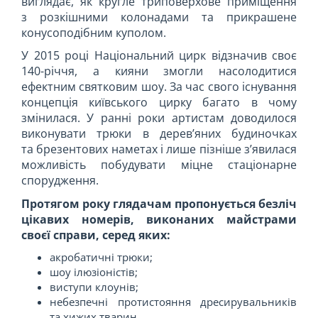
виглядає, як кругле триповерхове приміщення
з розкішними колонадами та прикрашене
конусоподібним куполом.
У 2015 році Національний цирк відзначив своє
140-річчя, а кияни змогли насолодитися
ефектним святковим шоу. За час свого існування
концепція київського цирку багато в чому
змінилася. У ранні роки артистам доводилося
виконувати трюки в дерев’яних будиночках
та брезентових наметах і лише пізніше з’явилася
можливість побудувати міцне стаціонарне
спорудження.
Протягом року глядачам пропонується безліч
цікавих номерів, виконаних майстрами
своєї справи, серед яких:
акробатичні трюки;
шоу ілюзіоністів;
виступи клоунів;
небезпечні протистояння дресирувальників
та хижих тварин.