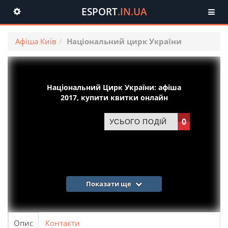
ESPORT
.IN.UA
Toggle
navigation
Афіша Київ
Національний цирк України
Національний Цирк України: афіша
2017, купити квитки онлайн
0
УСЬОГО ПОДІЙ
Показати ще
Опис
Контакти