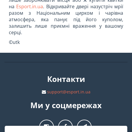
лише забронювати місця або ж купити квитки
на
Esport.in.ua
. Відкривайте двері назустріч мрії
разом з Національним цирком і чарівна
атмосфера, яка панує під його куполом,
залишить лише приємні враження у вашому
серці.
©utk
Контакти
support@esport.in.ua
Ми у соцмережах