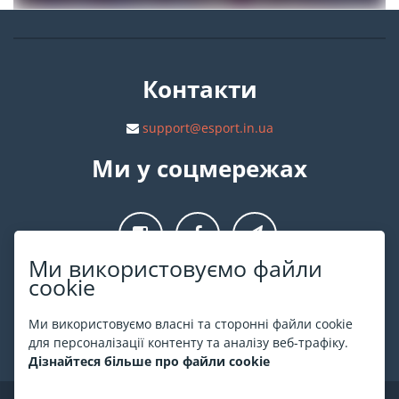
Контакти
support@esport.in.ua
Ми у соцмережах
Ми використовуємо файли
cookie
Про ESPORT
.in.ua
Ми використовуємо власні та сторонні файли cookie
На ESPORT.in.ua представлена афіша Києва та інших міст
для персоналізації контенту та аналізу веб-трафіку.
України. Всі квитки продаються офіційно. Ми працюємо
Дізнайтеся більше про файли cookie
безпосередньо з касами.
©
ESPORT
.in.ua
2026