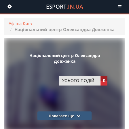
ESPORT
.IN.UA
Toggle
navigation
Афіша Київ
Національний центр Олександра Довженка
Національний центр Олександра
Довженка
0
УСЬОГО ПОДІЙ
Показати ще