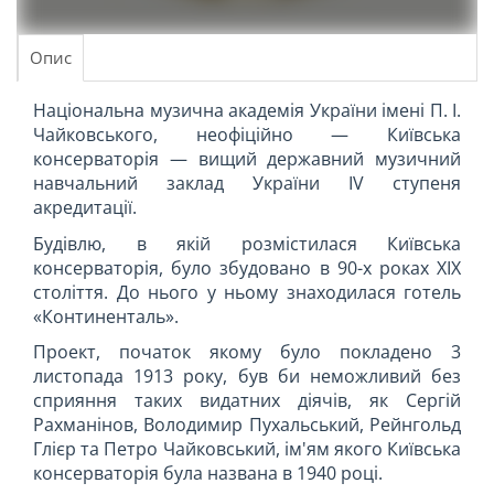
Опис
Національна музична академія України імені П. І.
Чайковського, неофіційно — Київська
консерваторія — вищий державний музичний
навчальний заклад України IV ступеня
акредитації.
Будівлю, в якій розмістилася Київська
консерваторія, було збудовано в 90-х роках XIX
століття. До нього у ньому знаходилася готель
«Континенталь».
Проект, початок якому було покладено 3
листопада 1913 року, був би неможливий без
сприяння таких видатних діячів, як Сергій
Рахманінов, Володимир Пухальський, Рейнгольд
Глієр та Петро Чайковський, ім'ям якого Київська
консерваторія була названа в 1940 році.