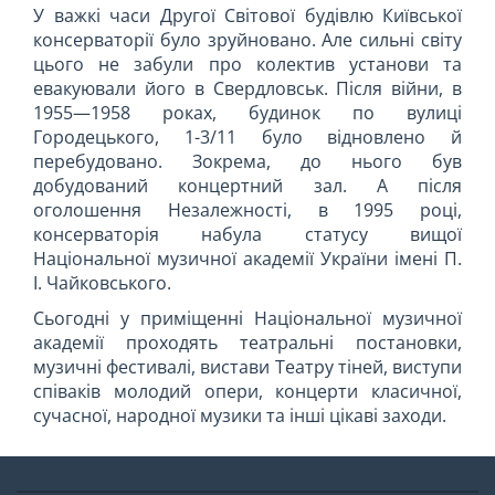
У важкі часи Другої Світової будівлю Київської
консерваторії було зруйновано. Але сильні світу
цього не забули про колектив установи та
евакуювали його в Свердловськ. Після війни, в
1955—1958 роках, будинок по вулиці
Городецького, 1-3/11 було відновлено й
перебудовано. Зокрема, до нього був
добудований концертний зал. А після
оголошення Незалежності, в 1995 році,
консерваторія набула статусу вищої
Національної музичної академії України імені П.
І. Чайковського.
Сьогодні у приміщенні Національної музичної
академії проходять театральні постановки,
музичні фестивалі, вистави Театру тіней, виступи
співаків молодий опери, концерти класичної,
сучасної, народної музики та інші цікаві заходи.