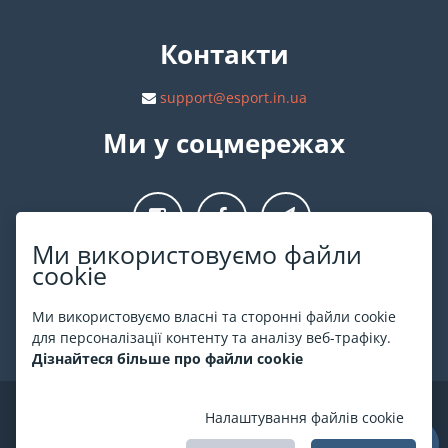
Контакти
support@esport.in.ua
Ми у соцмережах
Ми використовуємо файли
cookie
Про ESPORT
.in.ua
Ми використовуємо власні та сторонні файли cookie
На ESPORT.in.ua представлена афіша Києва та інших міст
для персоналізації контенту та аналізу веб-трафіку.
України. Всі квитки продаються офіційно. Ми працюємо
Дізнайтеся більше про файли cookie
безпосередньо з касами.
©
ESPORT
.in.ua
2026
Налаштування файлів cookie