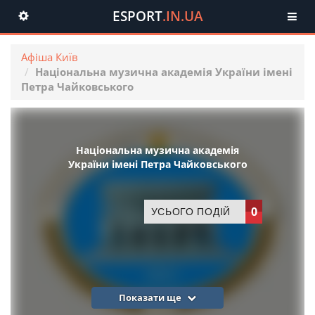
ESPORT
.IN.UA
Toggle
navigation
Афіша Київ
Національна музична академія України імені
Петра Чайковського
Національна музична академія
України імені Петра Чайковського
0
УСЬОГО ПОДІЙ
Показати ще