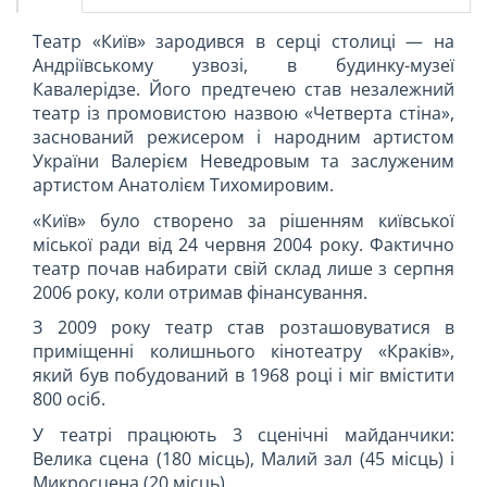
Театр «Київ» зародився в серці столиці — на
Андріївському узвозі, в будинку-музеї
Кавалерідзе. Його предтечею став незалежний
театр із промовистою назвою «Четверта стіна»,
заснований режисером і народним артистом
України Валерієм Неведровым та заслуженим
артистом Анатолієм Тихомировим.
«Київ» було створено за рішенням київської
міської ради від 24 червня 2004 року. Фактично
театр почав набирати свій склад лише з серпня
2006 року, коли отримав фінансування.
З 2009 року театр став розташовуватися в
приміщенні колишнього кінотеатру «Краків»,
який був побудований в 1968 році і міг вмістити
800 осіб.
У театрі працюють 3 сценічні майданчики:
Велика сцена (180 місць), Малий зал (45 місць) і
Микросцена (20 місць).