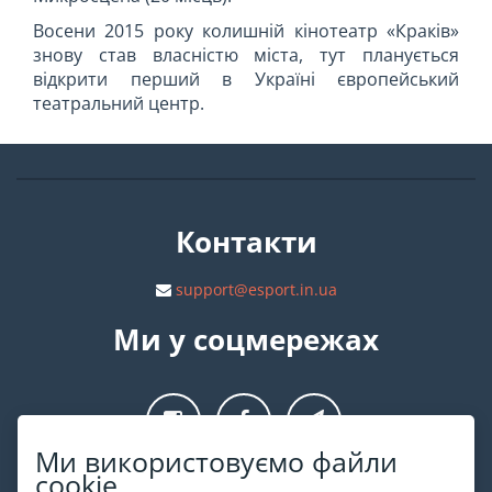
Восени 2015 року колишній кінотеатр «Краків»
знову став власністю міста, тут планується
відкрити перший в Україні європейський
театральний центр.
Контакти
support@esport.in.ua
Ми у соцмережах
Ми використовуємо файли
cookie
Про ESPORT
.in.ua