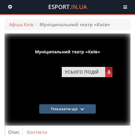
ESPORT
.IN.UA
Toggle
navigation
Афіша Київ
Муніципальний театр «Київ»
Муніципальний театр «Київ»
0
УСЬОГО ПОДІЙ
Показати ще
Опис
Контакти