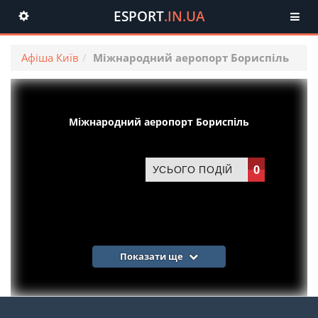
ESPORT
.IN.UA
Toggle
navigation
Афіша Київ
Міжнародний аеропорт Бориспіль
Міжнародний аеропорт Бориспіль
0
УСЬОГО ПОДІЙ
Показати ще