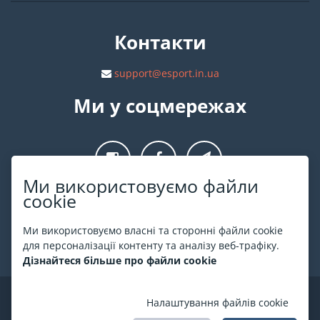
Контакти
support@esport.in.ua
Ми у соцмережах
Ми використовуємо файли
cookie
Про ESPORT
.in.ua
Ми використовуємо власні та сторонні файли cookie
На ESPORT.in.ua представлена афіша Києва та інших міст
для персоналізації контенту та аналізу веб-трафіку.
України. Всі квитки продаються офіційно. Ми працюємо
Дізнайтеся більше про файли cookie
безпосередньо з касами.
©
ESPORT
.in.ua
2026
Налаштування файлів cookie