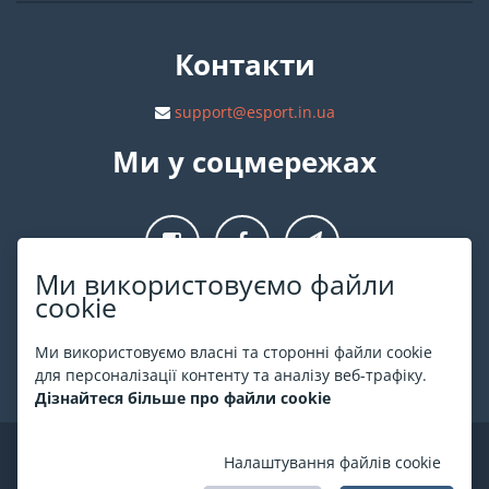
Контакти
support@esport.in.ua
Ми у соцмережах
Ми використовуємо файли
cookie
Про ESPORT
.in.ua
Ми використовуємо власні та сторонні файли cookie
На ESPORT.in.ua представлена афіша Києва та інших міст
для персоналізації контенту та аналізу веб-трафіку.
України. Всі квитки продаються офіційно. Ми працюємо
Дізнайтеся більше про файли cookie
безпосередньо з касами.
©
ESPORT
.in.ua
2026
Налаштування файлів cookie