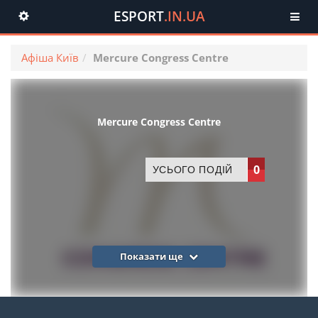
ESPORT
.IN.UA
Toggle
navigation
Афіша Київ
Mercure Congress Centre
Mercure Congress Centre
0
УСЬОГО ПОДІЙ
Показати ще