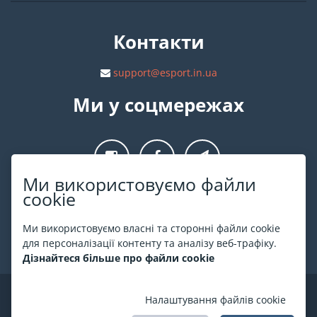
Контакти
support@esport.in.ua
Ми у соцмережах
Ми використовуємо файли
cookie
Про ESPORT
.in.ua
Ми використовуємо власні та сторонні файли cookie
На ESPORT.in.ua представлена афіша Києва та інших міст
для персоналізації контенту та аналізу веб-трафіку.
України. Всі квитки продаються офіційно. Ми працюємо
Дізнайтеся більше про файли cookie
безпосередньо з касами.
©
ESPORT
.in.ua
2026
Налаштування файлів cookie