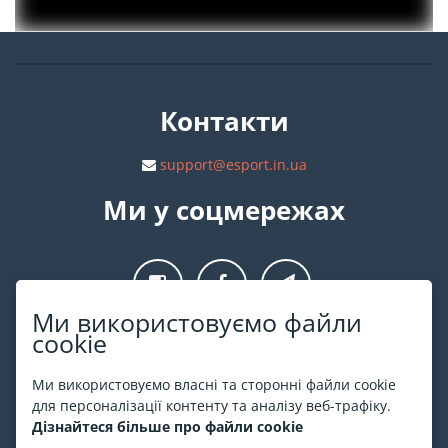
Контакти
support@esport.in.ua
Ми у соцмережах
Ми використовуємо файли
cookie
Про ESPORT
.in.ua
Ми використовуємо власні та сторонні файли cookie
На ESPORT.in.ua представлена афіша Києва та інших міст
для персоналізації контенту та аналізу веб-трафіку.
України. Всі квитки продаються офіційно. Ми працюємо
Дізнайтеся більше про файли cookie
безпосередньо з касами.