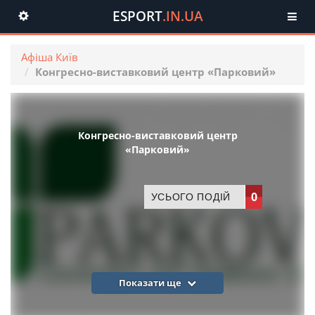
ESPORT
.IN.UA
Toggle
navigation
Афіша Київ
Конгресно-виставковий центр «Парковий»
Конгресно-виставковий центр
«Парковий»
0
УСЬОГО ПОДІЙ
Показати ще