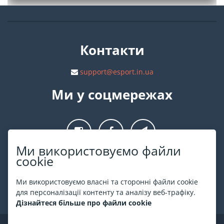
Контакти
support@esport.in.ua
Ми у соцмережах
Ми використовуємо файли
cookie
Про ESPORT
.in.ua
Ми використовуємо власні та сторонні файли cookie
На ESPORT.in.ua представлена афіша Києва та інших міст
для персоналізації контенту та аналізу веб-трафіку.
України. Всі квитки продаються офіційно. Ми працюємо
Дізнайтеся більше про файли cookie
безпосередньо з касами.
©
ESPORT
.in.ua
2026