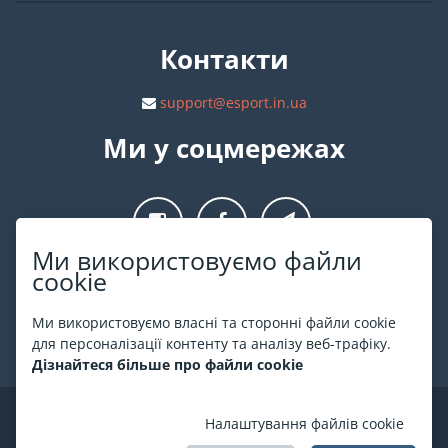
Контакти
support@esport.in.ua
Ми у соцмережах
Ми використовуємо файли
cookie
Про ESPORT
.in.ua
Ми використовуємо власні та сторонні файли cookie
На ESPORT.in.ua представлена афіша Києва та інших міст
для персоналізації контенту та аналізу веб-трафіку.
України. Всі квитки продаються офіційно. Ми працюємо
Дізнайтеся більше про файли cookie
безпосередньо з касами.
©
ESPORT
.in.ua
2026
Налаштування файлів cookie