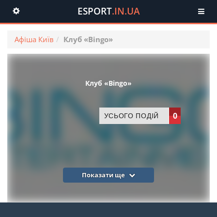
ESPORT
.IN.UA
Toggle
navigation
Афіша Київ
Клуб «Bingo»
Клуб «Bingo»
0
УСЬОГО ПОДІЙ
Показати ще