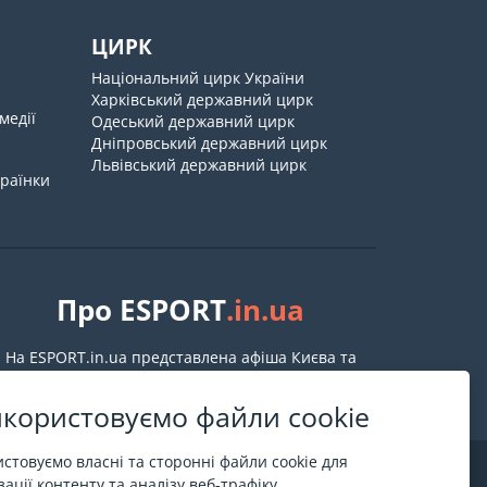
ЦИРК
Національний цирк України
Харківський державний цирк
медії
Одеський державний цирк
Дніпровський державний цирк
Львівський державний цирк
країнки
Про ESPORT
.in.ua
На ESPORT.in.ua представлена афіша Києва та
інших міст України. Всі квитки продаються
офіційно. Ми працюємо безпосередньо з касами.
користовуємо файли cookie
стовуємо власні та сторонні файли cookie для
ації контенту та аналізу веб-трафіку.