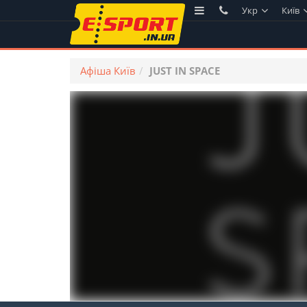
Укр
Київ
Афіша Київ
JUST IN SPACE