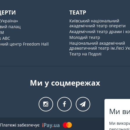
ЦЕРТИ
ТЕАТР
«Україна»
Київський національний
академічний театр оперети
вий палац
Академічний театр драми і ко
UM
Молодий театр
s ABC
Національний академічний
ний центр Freedom Hall
драматичний театр ім.Лесі У
Театр на Подолі
Ми у соцмережах
Ми ви
Ми викори
персоналіз