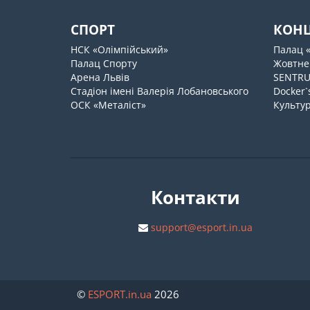
СПОРТ
КОН
НСК «Олімпійський»
Палац 
Палац Спорту
Жовтне
Арена Львів
SENTR
Стадіон імені Валерія Лобановського
Docker`
ОСК «Металіст»
Культур
Контакти
support@esport.in.ua
©
ESPORT
.in.ua
2026