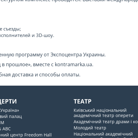
 съезды;
исполнителей и 3D-шоу.
енную программу от Экспоцентра Украины.
 в прошлое», вместе с kontramarka.ua.
обная доставка и способы оплаты.
ЦЕРТИ
ТЕАТР
«Україна»
Київський національний
академічний театр оперети
вий палац
Академічний театр драми і ко
UM
Молодий театр
s ABC
Національний академічний
ний центр Freedom Hall