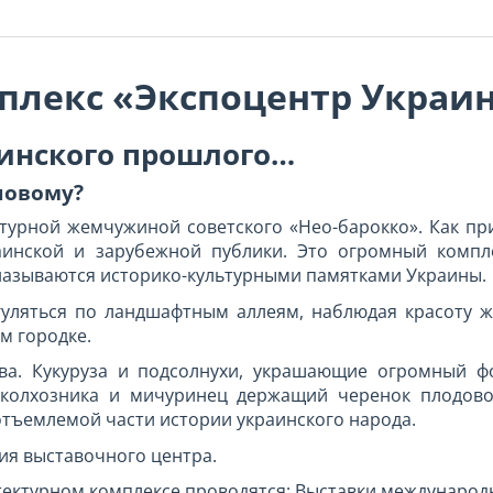
лекс «Экспоцентр Украин
аинского прошлого…
новому?
урной жемчужиной советского «Нео-барокко». Как при 
аинской и зарубежной публики. Это огромный компле
х называются историко-культурными памятками Украины.
ляться по ландшафтным аллеям, наблюдая красоту ж
м городке.
ва. Кукуруза и подсолнухи, украшающие огромный ф
 колхозника и мичуринец держащий черенок плодовог
отъемлемой части истории украинского народа.
рия выставочного центра.
тектурном комплексе проводятся: Выставки международ