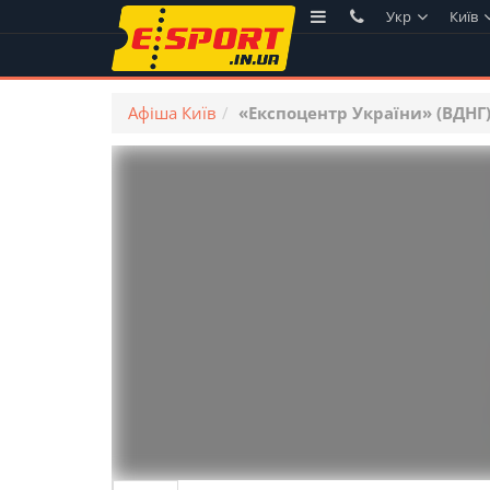
Укр
Київ
Афіша Київ
«Експоцентр України» (ВДНГ