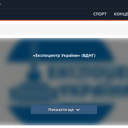
СПОРТ
КОНЦЕ
)
«Експоцентр України» (ВДНГ)
Показати ще