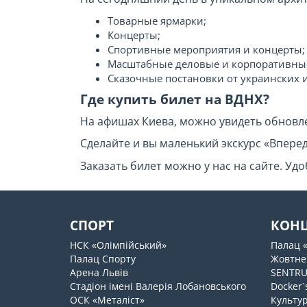
Товарные ярмарки;
Концерты;
Спортивные мероприятия и концерты;
Масштабные деловые и корпоративные
Сказочные постановки от украинских 
Где купить билет на ВДНХ?
На афишах Киева, можно увидеть обновл
Сделайте и вы маленький экскурс «Вперед
Заказать билет можно у нас на сайте. Уд
СПОРТ
КОН
НСК «Олімпійський»
Палац 
Палац Спорту
Жовтне
Арена Львів
SENTR
Стадіон імені Валерія Лобановського
Docker`
ОСК «Металіст»
Культур