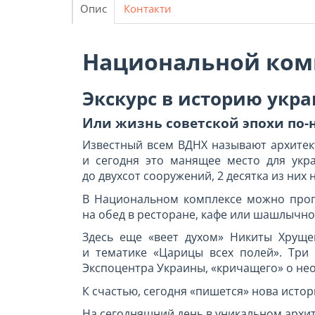
Опис
Контакти
Национальной комп
Экскурс в историю укр
Или жизнь советской эпохи по-
Известный всем ВДНХ называют архитект
и сегодня это манящее место для укр
до двухсот сооружений, 2 десятка из ни
В Национальном комплексе можно прогу
на обед в ресторане, кафе или шашлычно
Здесь еще «веет духом» Никиты Хруще
и тематике «Царицы всех полей». Три
Экспоцентра Украины, «кричащего» о не
К счастью, сегодня «пишется» нова исто
На сегодняшний день в уникальном архи