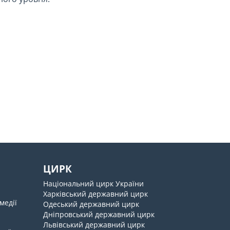
ЦИРК
Національний цирк України
Харківський державний цирк
медії
Одеський державний цирк
Дніпровський державний цирк
Львівський державний цирк