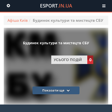
ESPORT
.IN.UA
Toggle
navigation
Афіша Київ
Будинок культури та мистецтв СБУ
Будинок культури та мистецтв СБУ
0
УСЬОГО ПОДІЙ
Показати ще