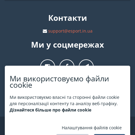
Контакти
support@esport.in.ua
Ми у соцмережах
Ми використовуємо файли
cookie
Про ESPORT
.in.ua
Ми використовуємо власні та сторонні файли cookie
На ESPORT.in.ua представлена афіша Києва та інших міст
для персоналізації контенту та аналізу веб-трафіку.
України. Всі квитки продаються офіційно. Ми працюємо
Дізнайтеся більше про файли cookie
безпосередньо з касами.
©
ESPORT
.in.ua
2026
Налаштування файлів cookie