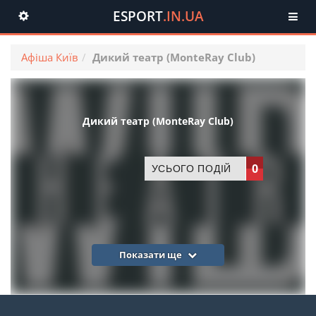
ESPORT
.IN.UA
Toggle
navigation
Афіша Київ
Дикий театр (MonteRay Club)
Дикий театр (MonteRay Club)
0
УСЬОГО ПОДІЙ
Показати ще