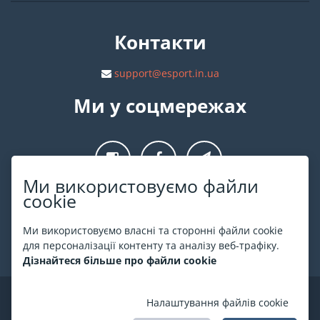
Контакти
support@esport.in.ua
Ми у соцмережах
Ми використовуємо файли
cookie
Про ESPORT
.in.ua
Ми використовуємо власні та сторонні файли cookie
На ESPORT.in.ua представлена афіша Києва та інших міст
для персоналізації контенту та аналізу веб-трафіку.
України. Всі квитки продаються офіційно. Ми працюємо
Дізнайтеся більше про файли cookie
безпосередньо з касами.
©
ESPORT
.in.ua
2026
Налаштування файлів cookie