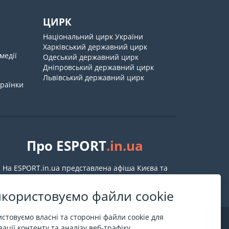
ЦИРК
Національний цирк України
Харківський державний цирк
медії
Одеський державний цирк
Дніпровський державний цирк
Львівський державний цирк
країнки
Про ESPORT
.in.ua
На ESPORT.in.ua представлена афіша Києва та
інших міст України. Всі квитки продаються
офіційно. Ми працюємо безпосередньо з касами.
користовуємо файли cookie
стовуємо власні та сторонні файли cookie для
ації контенту та аналізу веб-трафіку.