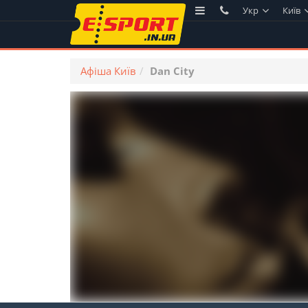
Укр
Київ
Афіша Київ
Dan City