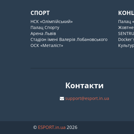
СПОРТ
КОН
НСК «Олімпійський»
Палац 
Палац Спорту
Жовтне
Арена Львів
SENTR
Стадіон імені Валерія Лобановського
Docker`
ОСК «Металіст»
Культур
Контакти
support@esport.in.ua
©
ESPORT
.in.ua
2026