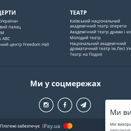
ЦЕРТИ
ТЕАТР
«Україна»
Київський національний
академічний театр оперети
вий палац
Академічний театр драми і ко
UM
Молодий театр
s ABC
Національний академічний
ний центр Freedom Hall
драматичний театр ім.Лесі У
Театр на Подолі
Ми у соцмережах
Ми ви
Ми викори
персоналіз