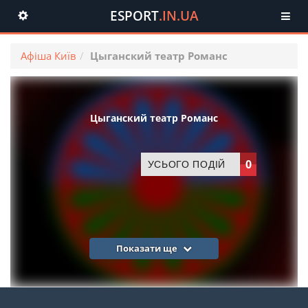
ESPORT
.IN.UA
Toggle
navigation
Афіша Київ
Цыганский театр Романс
Цыганский театр Романс
0
УСЬОГО ПОДІЙ
Показати ще