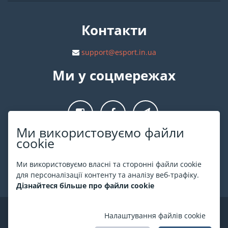
Контакти
support@esport.in.ua
Ми у соцмережах
Ми використовуємо файли
cookie
Про ESPORT
.in.ua
Ми використовуємо власні та сторонні файли cookie
На ESPORT.in.ua представлена афіша Києва та інших міст
для персоналізації контенту та аналізу веб-трафіку.
України. Всі квитки продаються офіційно. Ми працюємо
Дізнайтеся більше про файли cookie
безпосередньо з касами.
©
ESPORT
.in.ua
2026
Налаштування файлів cookie