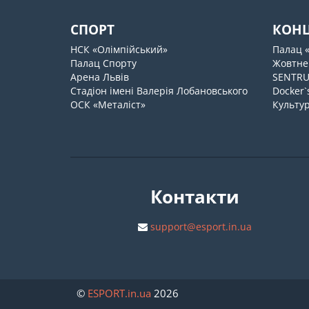
СПОРТ
КОН
НСК «Олімпійський»
Палац 
Палац Спорту
Жовтне
Арена Львів
SENTR
Стадіон імені Валерія Лобановського
Docker`
ОСК «Металіст»
Культур
Контакти
support@esport.in.ua
©
ESPORT
.in.ua
2026