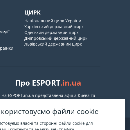
ЦИРК
Національний цирк України
Харківський державний цирк
медії
Одеський державний цирк
Дніпровський державний цирк
Львівський державний цирк
країнки
Про ESPORT
.in.ua
На ESPORT.in.ua представлена афіша Києва та
інших міст України. Всі квитки продаються
офіційно. Ми працюємо безпосередньо з касами.
користовуємо файли cookie
стовуємо власні та сторонні файли cookie для
ації контенту та аналізу веб-трафіку.