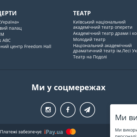
ЦЕРТИ
ТЕАТР
«Україна»
Київський національний
академічний театр оперети
вий палац
Академічний театр драми і ко
UM
Молодий театр
s ABC
Національний академічний
ний центр Freedom Hall
драматичний театр ім.Лесі У
Театр на Подолі
Ми у соцмережах
Ми ви
Ми викори
персоналіз