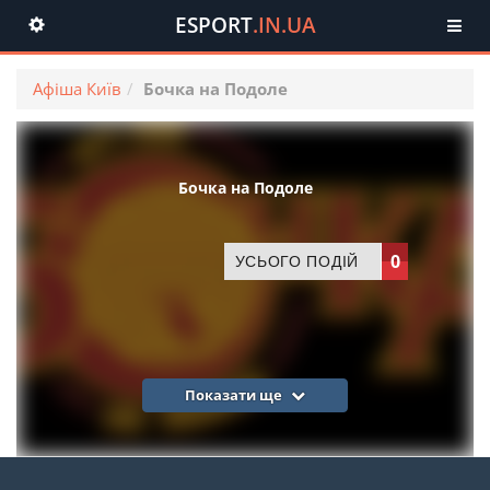
ESPORT
.IN.UA
Toggle
navigation
Афіша Київ
Бочка на Подоле
Бочка на Подоле
0
УСЬОГО ПОДІЙ
Показати ще