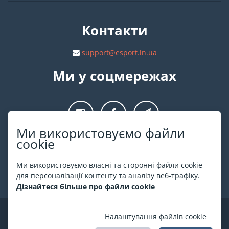
Контакти
support@esport.in.ua
Ми у соцмережах
Ми використовуємо файли
cookie
Про ESPORT
.in.ua
Ми використовуємо власні та сторонні файли cookie
На ESPORT.in.ua представлена афіша Києва та інших міст
для персоналізації контенту та аналізу веб-трафіку.
України. Всі квитки продаються офіційно. Ми працюємо
Дізнайтеся більше про файли cookie
безпосередньо з касами.
©
ESPORT
.in.ua
2026
Налаштування файлів cookie